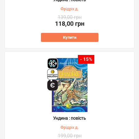
Фрідріх д.
139,00 грн
118,00 грн
Купити
- 15%
Ундина : повість
Фрідріх д.
199,00 грн