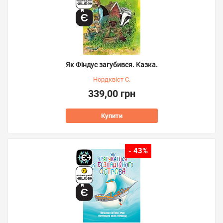
Як Фіндус загубився. Казка.
Нордквіст С.
339,00 грн
Купити
- 43%