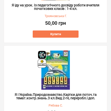
Я іду на урок. Із педагогічного досвіду роботи вчителя
початкових класів : 1-4 кл.
Трояновська Г.
50,00 грн
Купити
Я і Україна.Природознавство.Картки для поточ.та
темат.контр.знань.3 кл.Вид.2-ге, переробл.і доп.
Рябова С.