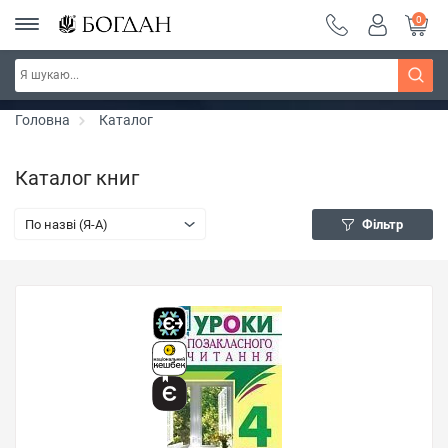
0
Серія "Чейзіана" ~ знижка 20%
Дізнатись більше
Головна
Каталог
Каталог книг
По назві (Я-А)
Фільтр