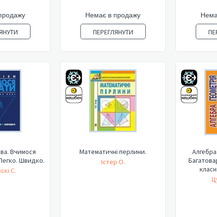
продажу
Немає в продажу
Нема
ЯНУТИ
ПЕРЕГЛЯНУТИ
ПЕ
ова. Вчимося
Математичні перлини.
Алгебра.
 Легко. Швидко.
Багатовар
Істер О.
класні
скі С.
Ц