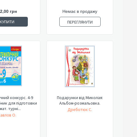
2,00 грн
Немає в продажу
КУПИТИ
ПЕРЕГЛЯНУТИ
ний конкурс. 4-9
Подарунки від Миколая:
бник для підготовки
Альбом-розмальовка.
мат. турні...
Дреботюк С.
авлов О.