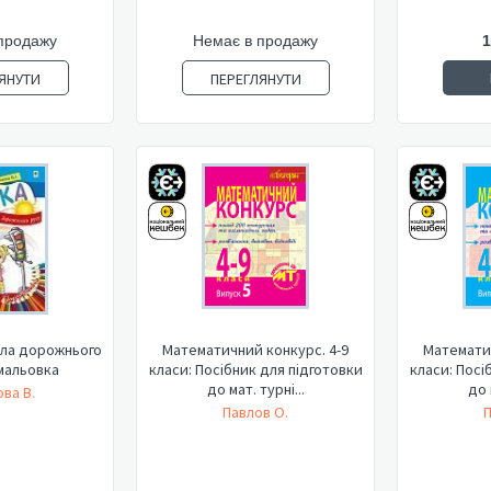
продажу
Немає в продажу
1
ЯНУТИ
ПЕРЕГЛЯНУТИ
ила дорожнього
Математичний конкурс. 4-9
Математич
змальовка
класи: Посібник для підготовки
класи: Посі
до мат. турні...
до 
ва В.
Павлов О.
П