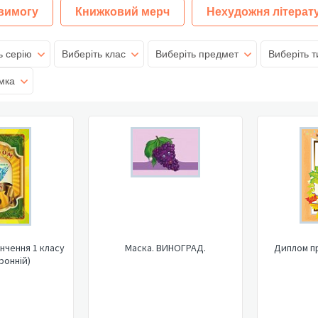
 вимогу
Книжковий мерч
Нехудожня літерат
ь серію
Виберіть клас
Виберіть предмет
Виберіть т
мка
нчення 1 класу
Маска. ВИНОГРАД.
Диплом пр
ронній)