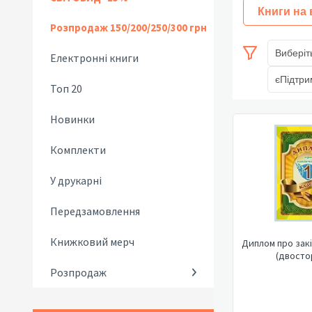
Книги на
Розпродаж 150/200/250/300 грн
Виберіт
Електронні книги
єПідтри
Топ 20
Новинки
Комплекти
У друкарні
Передзамовлення
Книжковий мерч
Диплом про закі
(двосто
Розпродаж