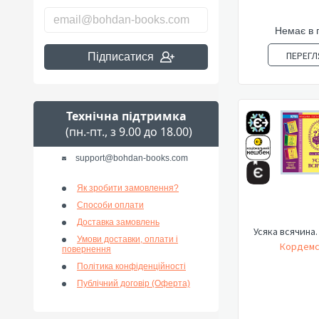
Немає в 
ПЕРЕГЛ
Підписатися
Технічна підтримка
(пн.-пт., з 9.00 до 18.00)
support@bohdan-books.com
Як зробити замовлення?
Способи оплати
Доставка замовлень
Усяка всячина.
Умови доставки, оплати і
Кордемс
повернення
Політика конфіденційності
Публічний договір (Оферта)