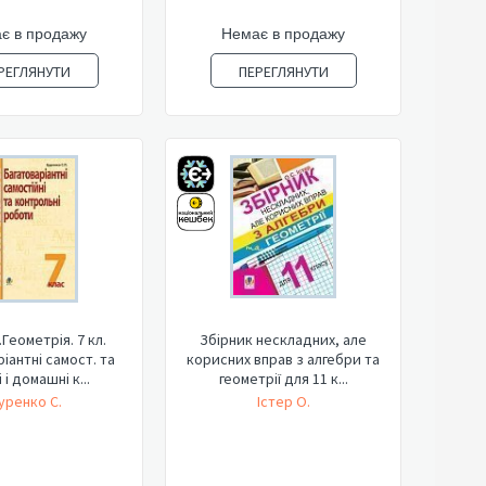
є в продажу
Немає в продажу
РЕГЛЯНУТИ
ПЕРЕГЛЯНУТИ
Геометрія. 7 кл.
Збірник нескладних, але
іантні самост. та
корисних вправ з алгебри та
 і домашні к...
геометрії для 11 к...
уренко С.
Істер О.