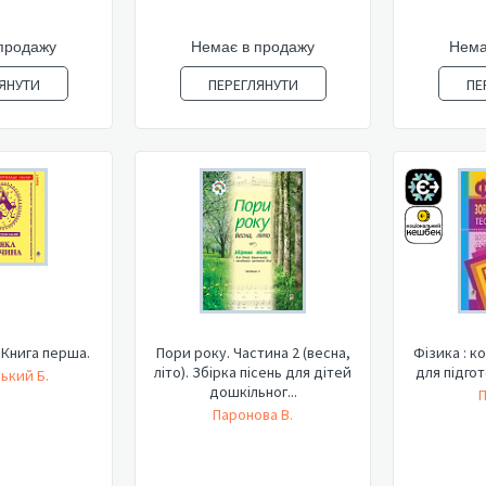
продажу
Немає в продажу
Нема
ЯНУТИ
ПЕРЕГЛЯНУТИ
ПЕ
 Книга перша.
Пори року. Частина 2 (весна,
Фізика : к
літо). Збірка пісень для дітей
для підго
ький Б.
дошкільног...
П
Паронова В.