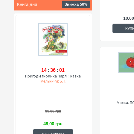
Книга дня
Знижка 50%
10,00
КУП
14
:
36
:
00
Пригоди гномика Чарлі : казка
Мельничук Б. І.
Маска. П
99,00 грн
49,00 грн