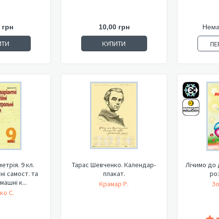
 грн
10,00 грн
Нема
ИТИ
КУПИТИ
ПЕ
етрія. 9 кл.
Тарас Шевченко. Календар-
Лічимо до 
ні самост. та
плакат.
ро
машні к...
Крамар Р.
Зо
ко С.