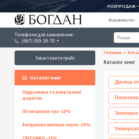
РОЗПРОДАЖ ~ 1
Видавництво
Телефони для замовлення:
(067) 350-18-70
Головна
Ката
Завантажити прайс
Каталог книг
Каталог книг
Дитяча лі
Підручники та електронні
додатки
Початков
Літня школа-гра -15%
Зовнішнє
Богданова шкільна наука -15%
Універсал
СВІТОВИД -15%