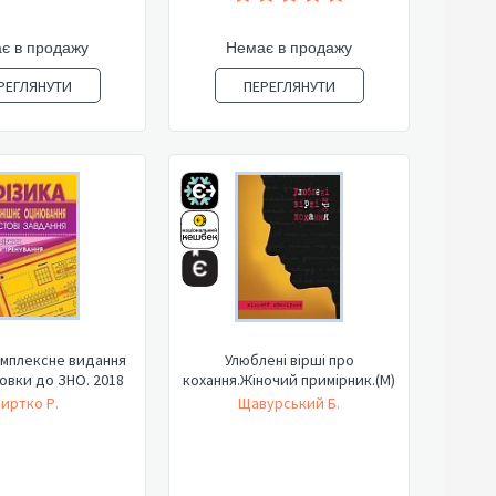
є в продажу
Немає в продажу
РЕГЛЯНУТИ
ПЕРЕГЛЯНУТИ
омплексне видання
Улюблені вірші про
товки до ЗНО. 2018
кохання.Жіночий примірник.(М)
иртко Р.
Щавурський Б.