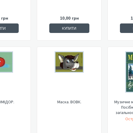
 грн
10,00 грн
1
ИТИ
КУПИТИ
ОМІДОР.
Маска. ВОВК.
Музичне м
Посіб
загальноо
Ост