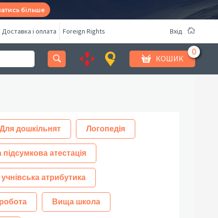
натись більше
Доставка і оплата
Foreign Rights
Вхід
КОШИК
Для дошкільнят
Логопедія
 підсумкова атестація
 учнівська атрибутика
робота
Вища школа