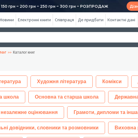
50 грн ~ 200 грн ~ 250 грн ~ 300 грн ~ РОЗПРОДАЖ
Діз
Новини
Електронні книги
Співпраця
Де придбати
Контактні дані
лог
Каталог книг
тература
Художня література
Комікси
а школа
Основна та старша школа
Державна
 незалежне оцінювання
Грамоти, дипломи та інша
ьні довідники, словники та розмовники
Виховна 