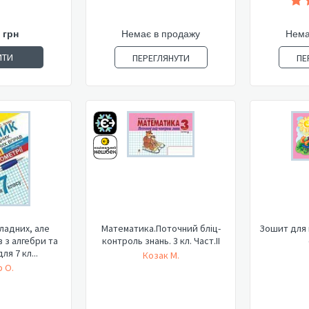
 грн
Немає в продажу
Нема
ИТИ
ПЕРЕГЛЯНУТИ
ПЕ
ладних, але
Математика.Поточний бліц-
Зошит для 
 з алгебри та
контроль знань. 3 кл. Част.ІІ
ля 7 кл...
Козак М.
р О.