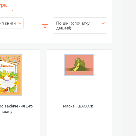
ура
ип книги
По ціні (спочатку
дешеві)
о закінчення 1-го
Маска. КВАСОЛЯ.
класу