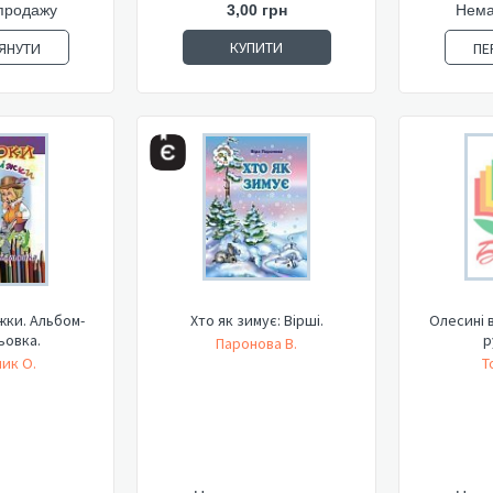
продажу
3,00 грн
Нема
КУПИТИ
ЯНУТИ
ПЕ
жки. Альбом-
Хто як зимує: Вірші.
Олесині 
ьовка.
р
Паронова В.
ик О.
Т