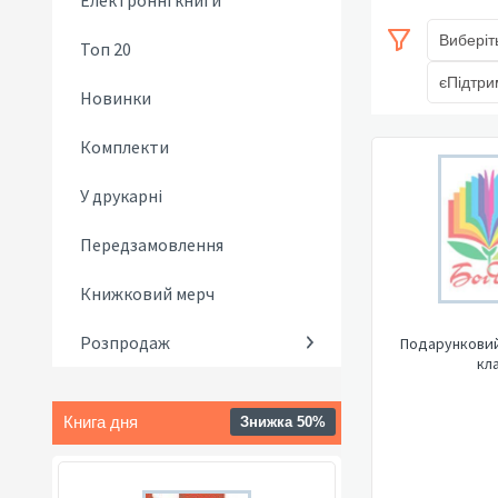
Електронні книги
Виберіт
Топ 20
єПідтри
Новинки
Комплекти
У друкарні
Передзамовлення
Книжковий мерч
Розпродаж
Подарунковий
кл
Книга дня
Знижка 50%