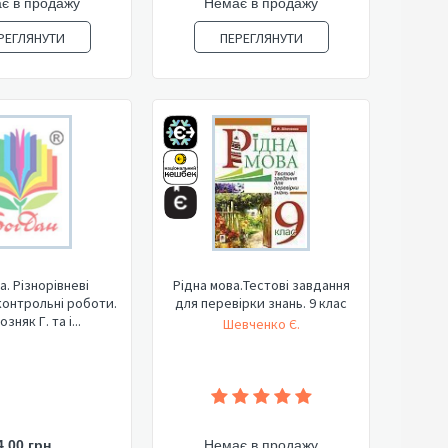
є в продажу
Немає в продажу
РЕГЛЯНУТИ
ПЕРЕГЛЯНУТИ
а. Різнорівневі
Рідна мова.Тестові завдання
контрольні роботи.
для перевірки знань. 9 клас
озняк Г. та і...
Шевченко Є.
4,00 грн
Немає в продажу