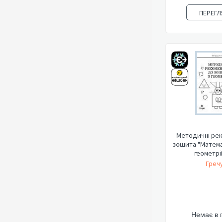
ПЕРЕГЛ
Методичні рек
зошита "Матема
геометрії.
Гречу
Немає в 