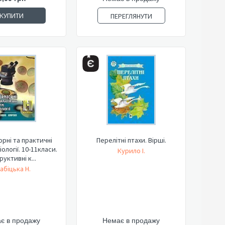
КУПИТИ
ПЕРЕГЛЯНУТИ
рні та практичні
Перелітні птахи. Вірші.
ології. 10-11класи.
Курило І.
руктивні к...
абіцька Н.
є в продажу
Немає в продажу