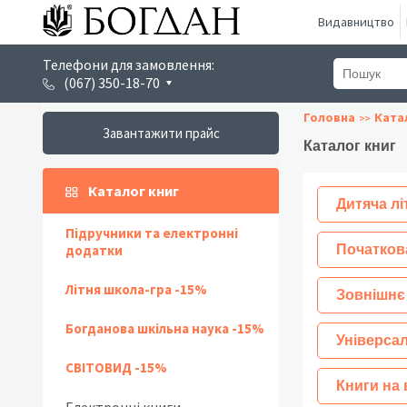
Видавництво
Телефони для замовлення:
(067) 350-18-70
Головна
Ката
Завантажити прайс
Каталог книг
Каталог книг
Дитяча лі
Підручники та електронні
додатки
Початков
Літня школа-гра -15%
Зовнішнє
Богданова шкільна наука -15%
Універсал
СВІТОВИД -15%
Книги на