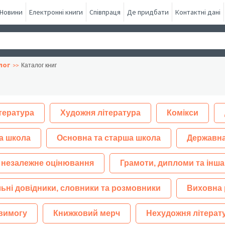
Новини
Електронні книги
Співпраця
Де придбати
Контактні дані
лог
Каталог книг
тература
Художня література
Комікси
а школа
Основна та старша школа
Державна
 незалежне оцінювання
Грамоти, дипломи та інша
ьні довідники, словники та розмовники
Виховна 
 вимогу
Книжковий мерч
Нехудожня літерат