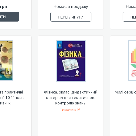
 грн
Немає в продажу
Нема
ИТИ
ПЕРЕГЛЯНУТИ
ПЕ
та практичні
Фізика. 9клас. Дидактичний
Милі серцю
ії. 10-11 клас.
матеріал для тематичного
вні к...
контролю знань.
Тимочків М.