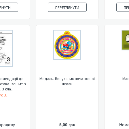
ЯНУТИ
ПЕРЕГЛЯНУТИ
ПЕ
омендації до
Медаль. Випускник початкової
Мас
тика. Зошит з
школи.
 3 кла...
к В.
продажу
5,00 грн
Нема