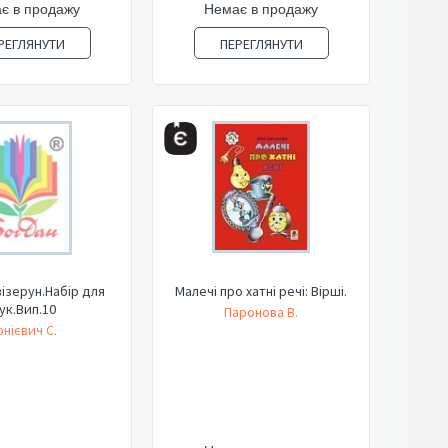
є в продажу
Немає в продажу
РЕГЛЯНУТИ
ПЕРЕГЛЯНУТИ
візерун.Набір для
Малечі про хатні речі: Вірші.
ук.Вип.10
Паронова В.
онієвич С.