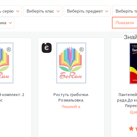
ь серію
Виберіть клас
Виберіть предмет
Виберіть т
мка
Показати
Зна
 комплект. 2
Ростуть грибочки.
Пантелей
ас
Розмальовка.
рада.До к
Перека
Пишний а.
Щав