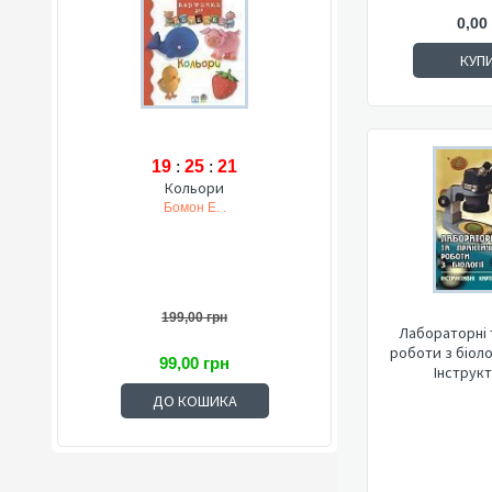
0,00
КУП
19
:
25
:
20
Кольори
Бомон Е. .
199,00 грн
Лабораторні 
роботи з біолог
99,00 грн
Інструкти
ДО КОШИКА