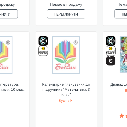
продажу
Немає в продажу
Нема
ЯНУТИ
ПЕРЕГЛЯНУТИ
ПЕ
література.
Календарне планування до
Дванадцят
ація. 10 клас.
підручника "Математика. 3
Ш
клас"
Будна Н.