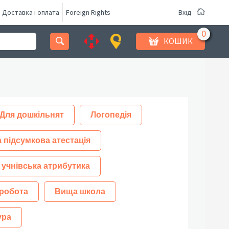
Доставка і оплата
Foreign Rights
Вхід
КОШИК
Для дошкільнят
Логопедія
 підсумкова атестація
 учнівська атрибутика
робота
Вища школа
ура