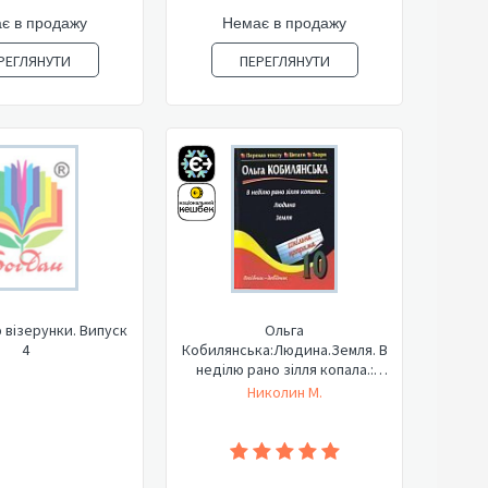
є в продажу
Немає в продажу
РЕГЛЯНУТИ
ПЕРЕГЛЯНУТИ
 візерунки. Випуск
Ольга
4
Кобилянська:Людина.Земля. В
неділю рано зілля копала.:
Переказ з...
Николин М.