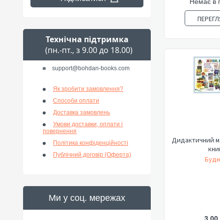
Немає в 
ПЕРЕГЛ
Технічна підтримка
(пн.-пт., з 9.00 до 18.00)
support@bohdan-books.com
Як зробити замовлення?
Способи оплати
Доставка замовлень
Умови доставки, оплати і
повернення
Дидактичний м
Політика конфіденційності
кни
Публічний договір (Оферта)
Будн
Ми у соц. мережах
3,00