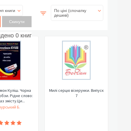
ип книги
По ціні (спочатку
дешеві)
йдено
0
книг
мон Куліш. Чорна
Милі серцю візерунки. Випуск
обзи. Рідне слово:
7
з змісту.Ци...
урський Б.