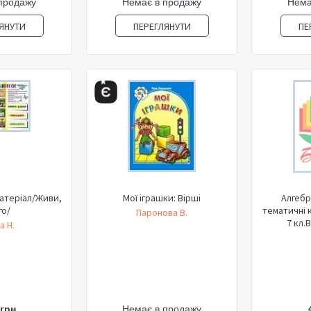
продажу
Немає в продажу
Нема
ЯНУТИ
ПЕРЕГЛЯНУТИ
ПЕ
атеріал/Живи,
Мої іграшки: Вірші
Алгебр
го/
тематичні 
Паронова В.
7 кл.В
а Н.
 грн
Немає в продажу