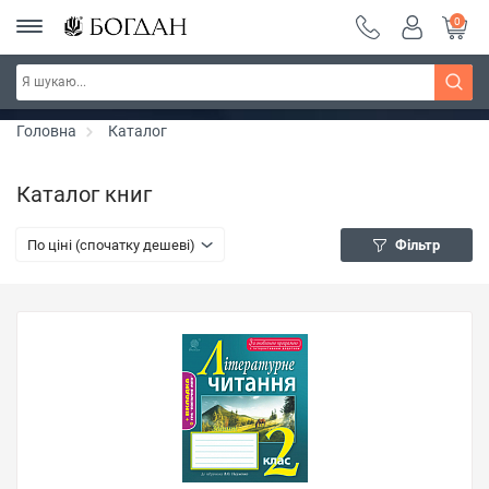
0
Серія "Вандербікери" ~ знижка 25%
Дізнатись більше
Головна
Каталог
Каталог книг
По ціні (спочатку дешеві)
Фільтр