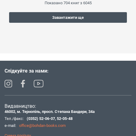
Показано
704
книг з
6045
Завантажити ще
Слідкуйте за нами:
Видавництво:
46002, м. Тернопіль, просп. Степана Бандери, 34а
Тел./факс:
(0352) 52-06-07
,
52-05-48
e-mail:
office@bohdan-books.com
Схема проїзду