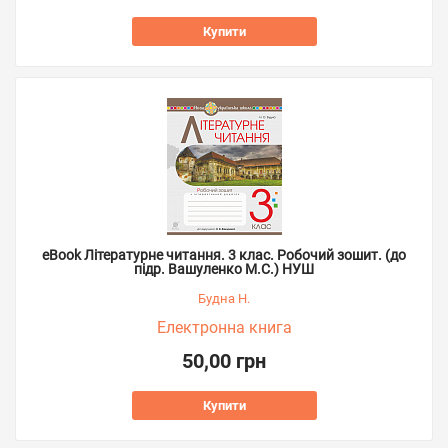
Купити
eBook Літературне читання. 3 клас. Робочий зошит. (до
підр. Вашуленко М.С.) НУШ
Будна Н.
Електронна книга
50,00 грн
Купити