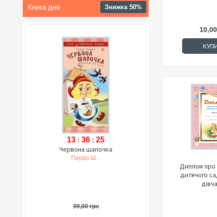
Книга дня
Знижка 50%
10,00
КУП
13
:
36
:
24
Червона шапочка
Перро Ш. .
Диплом про 
дитячого са
дівч
99,00 грн