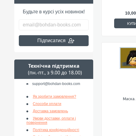
Будьте в курсі усіх новинок!
10,00
КУП
Підписатися
Технічна підтримка
(пн.-пт., з 9.00 до 18.00)
support@bohdan-books.com
Як зробити замовлення?
Маска.
Способи оплати
Доставка замовлень
Умови доставки, оплати і
повернення
Політика конфіденційності