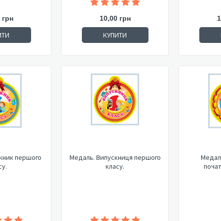
 грн
10,00 грн
1
ИТИ
КУПИТИ
кник першого
Медаль. Випускниця першого
Медал
су.
класу.
почат