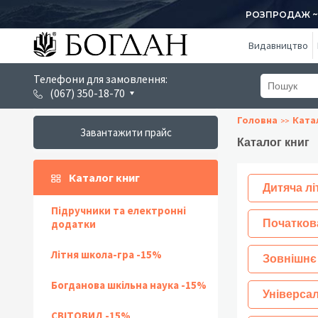
РОЗПРОДАЖ ~ 1
Видавництво
Телефони для замовлення:
(067) 350-18-70
Головна
Ката
Завантажити прайс
Каталог книг
Каталог книг
Дитяча лі
Підручники та електронні
додатки
Початков
Літня школа-гра -15%
Зовнішнє
Богданова шкільна наука -15%
Універсал
СВІТОВИД -15%