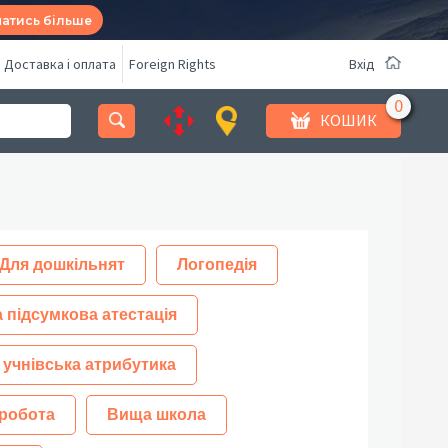
натись більше
Доставка і оплата
Foreign Rights
Вхід
КОШИК
Для дошкільнят
Логопедія
 підсумкова атестація
 учнівська атрибутика
робота
Вища школа