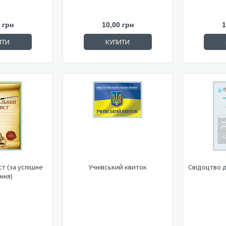
 грн
10,00 грн
1
ИТИ
КУПИТИ
т (за успішне
Учнівський квиток
Свідоцтво д
ння)