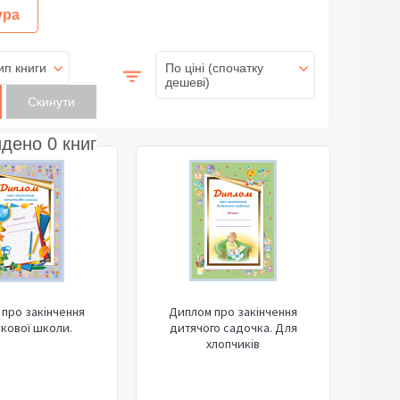
ура
ип книги
По ціні (спочатку
дешеві)
йдено
0
книг
про закінчення
Диплом про закінчення
кової школи.
дитячого садочка. Для
хлопчиків