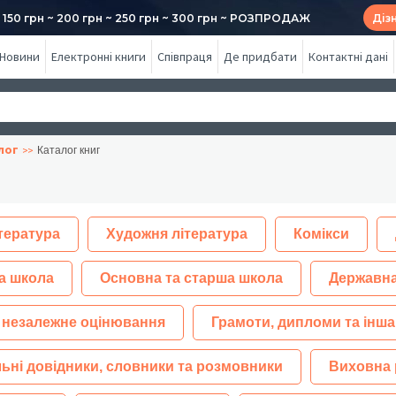
50 грн ~ 200 грн ~ 250 грн ~ 300 грн ~ РОЗПРОДАЖ
Діз
Новини
Електронні книги
Співпраця
Де придбати
Контактні дані
лог
Каталог книг
тература
Художня література
Комікси
а школа
Основна та старша школа
Державна
 незалежне оцінювання
Грамоти, дипломи та інша
ьні довідники, словники та розмовники
Виховна 