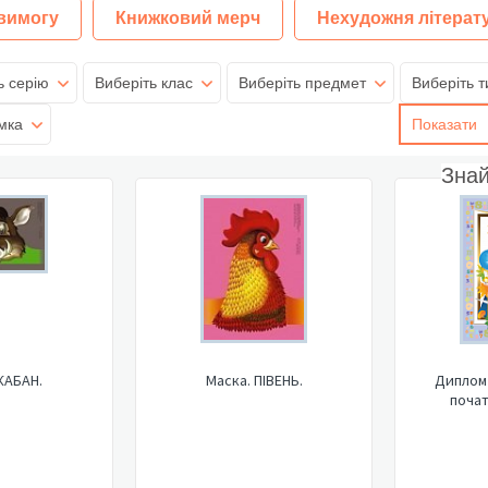
 вимогу
Книжковий мерч
Нехудожня літерат
ь серію
Виберіть клас
Виберіть предмет
Виберіть т
мка
Показати
Зна
КАБАН.
Маска. ПІВЕНЬ.
Диплом 
почат