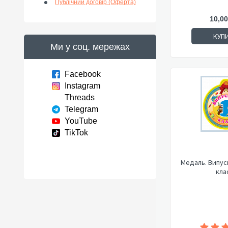
Публічний договір (Оферта)
10,00
КУП
Ми у соц. мережах
Facebook
Instagram
Threads
Telegram
YouTube
TikTok
Медаль. Випус
кла