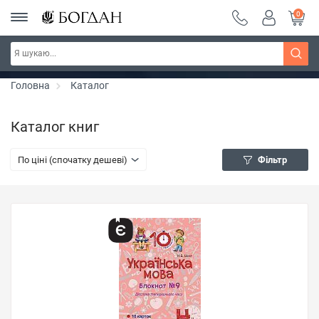
0
Серія "Чейзіана" ~ знижка 20%
Дізнатись більше
Головна
Каталог
Каталог книг
По ціні (спочатку дешеві)
Фільтр