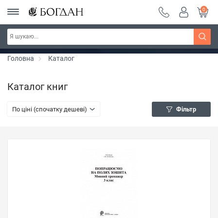
0
Серія "Чейзіана" ~ знижка 20%
Дізнатись більше
Головна
Каталог
Каталог книг
По ціні (спочатку дешеві)
Фільтр