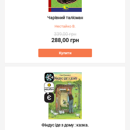
Чарівний талісман
Нестайко В.
339,00 грн
288,00 грн
Купити
Фіндус іде з дому : казка.