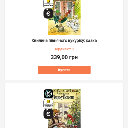
Хвилина півнячого кукуріку: казка
Нордквіст С.
339,00 грн
Купити