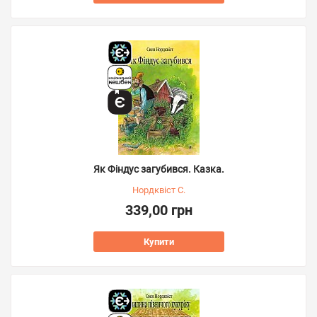
Як Фіндус загубився. Казка.
Нордквіст С.
339,00 грн
Купити