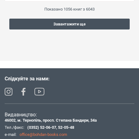
Показано
1056
книг з
6043
Завантажити ще
Слідкуйте за нами:
Видавництво:
46002, м. Тернопіль, просп. Степана Бандери, 34а
Тел./факс:
(0352) 52-06-07
,
52-05-48
e-mail:
office@bohdan-books.com