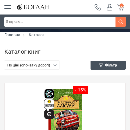
0
Серія "Чейзіана" ~ знижка 20%
Дізнатись більше
Головна
Каталог
Каталог книг
По ціні (спочатку дорогі)
Фільтр
- 15%