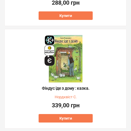
288,00 грн
Купити
Фіндус іде з дому : казка.
Нордквіст С.
339,00 грн
Купити