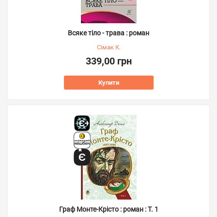
Всяке тіло - трава : роман
Сімак К.
339,00 грн
Купити
Граф Монте-Крісто : роман : Т. 1