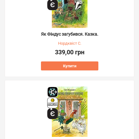
Як Фіндус загубився. Казка.
Нордквіст С.
339,00 грн
Купити