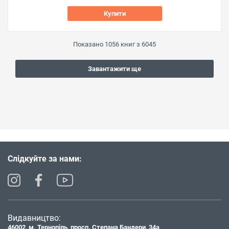
Купити
Показано
1056
книг з
6045
Завантажити ще
Слідкуйте за нами:
Видавництво:
46002, м. Тернопіль, просп. Степана Бандери, 34а