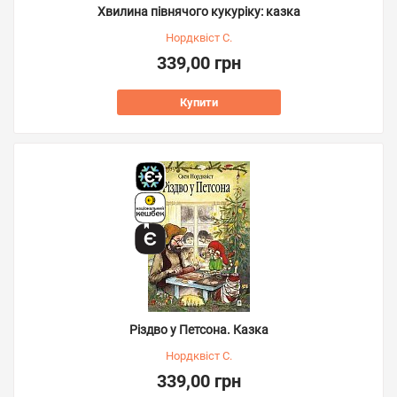
Хвилина півнячого кукуріку: казка
Нордквіст С.
339,00 грн
Купити
Різдво у Петсона. Казка
Нордквіст С.
339,00 грн