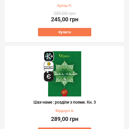
Куліш П.
289,00 грн
245,00 грн
Купити
Шах-наме : розділи з поеми. Кн. 3
Фірдоусі А.
289,00 грн