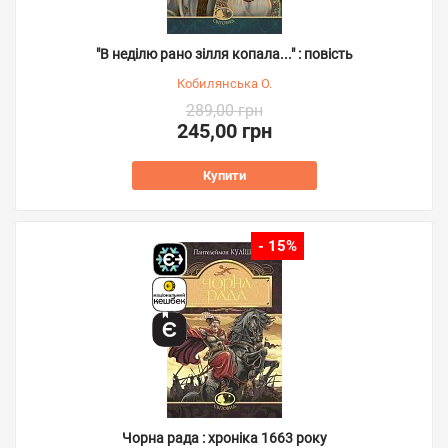
"В неділю рано зілля копала..." : повість
Кобилянська О.
289,00 грн
245,00 грн
Купити
- 15%
Чорна рада : хроніка 1663 року