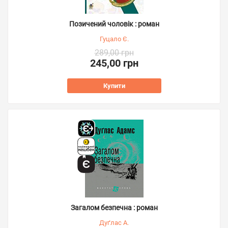
Позичений чоловік : роман
Гуцало Є.
289,00 грн
245,00 грн
Купити
Загалом безпечна : роман
Дуґлас А.