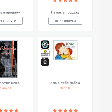
є в продажу
Немає в продажу
РЕГЛЯНУТИ
ПЕРЕГЛЯНУТИ
зпечна межа.
Каю. Я тебе люблю
Фіалко Н.
Лєро К.