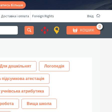
натись більше
Доставка і оплата
Foreign Rights
Вхід
КОШИК
Для дошкільнят
Логопедія
 підсумкова атестація
 учнівська атрибутика
робота
Вища школа