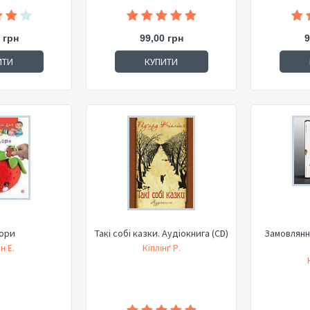
 грн
99,00 грн
9
ИТИ
КУПИТИ
ори
Такі собі казки. Аудіокнига (СD)
Замовляння
н Е.
Кіплінґ Р.