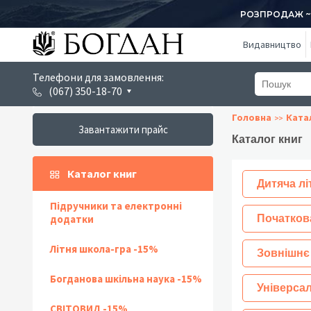
РОЗПРОДАЖ ~ 1
Видавництво
Телефони для замовлення:
(067) 350-18-70
Головна
Ката
Завантажити прайс
Каталог книг
Каталог книг
Дитяча лі
Підручники та електронні
додатки
Початков
Літня школа-гра -15%
Зовнішнє
Богданова шкільна наука -15%
Універсал
СВІТОВИД -15%