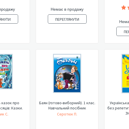
продажу
Немає в продажу
ЯНУТИ
ПЕРЕГЛЯНУТИ
Нема
ПЕ
 казок про
Баян (готово-виборний). 1 клас.
Українська
сяців: Казки.
Навчальний посібник
без репетит
З
ик С.
Серотюк П.