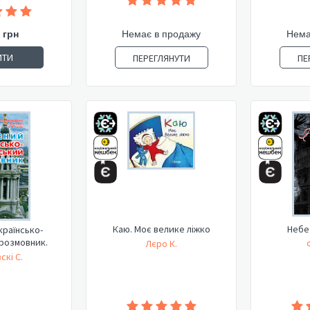
 грн
Немає в продажу
Нема
ИТИ
ПЕРЕГЛЯНУТИ
ПЕ
Каю. Моє велике ліжко
Небе
країнсько-
 розмовник.
Лєро К.
скі С.