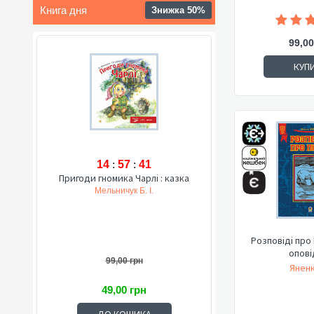
Книга дня
Знижка 50%
99,00
КУП
14
:
57
:
40
Пригоди гномика Чарлі : казка
Мельничук Б. І.
Розповіді про 
опові
99,00 грн
Яненк
49,00 грн