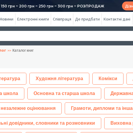
50 грн ~ 200 грн ~ 250 грн ~ 300 грн ~ РОЗПРОДАЖ
Діз
Новини
Електронні книги
Співпраця
Де придбати
Контактні дані
лог
Каталог книг
тература
Художня література
Комікси
а школа
Основна та старша школа
Державна
 незалежне оцінювання
Грамоти, дипломи та інша
ьні довідники, словники та розмовники
Виховна 