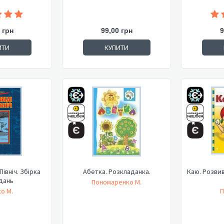
 грн
99,00 грн
9
ИТИ
КУПИТИ
Північ. Збірка
Абетка. Розкладанка.
Каю. Розви
дань
Пономаренко М.
о М.
П