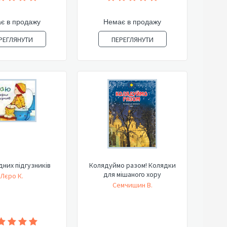
є в продажу
Немає в продажу
РЕГЛЯНУТИ
ПЕРЕГЛЯНУТИ
них підгузників
Колядуймо разом! Колядки
для мішаного хору
Лєро К.
Семчишин В.