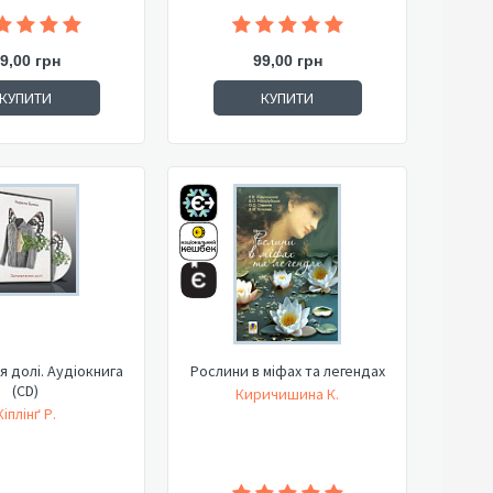
9,00 грн
99,00 грн
КУПИТИ
КУПИТИ
 долі. Аудіокнига
Рослини в міфах та легендах
(CD)
Киричишина К.
Кіплінґ Р.