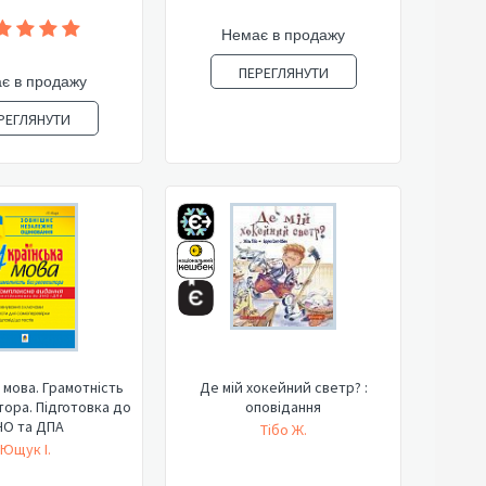
Немає в продажу
ПЕРЕГЛЯНУТИ
є в продажу
РЕГЛЯНУТИ
 мова. Грамотність
Де мій хокейний светр? :
ора. Підготовка до
оповідання
НО та ДПА
Тібо Ж.
Ющук І.