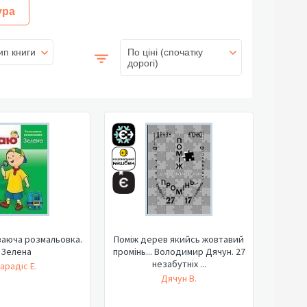
ура
ип книги
По ціні (спочатку
дорогі)
ваюча розмальовка.
Поміж дерев якийсь жовтавий
Зелена
промінь... Володимир Дячун. 27
незабутніх ...
арадіс Е.
Дячун В.