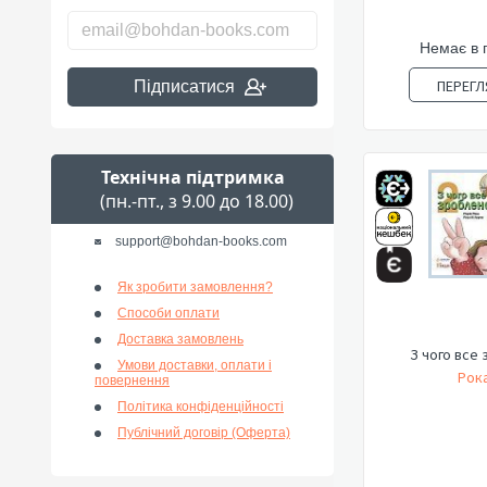
Немає в 
ПЕРЕГЛ
Підписатися
Технічна підтримка
(пн.-пт., з 9.00 до 18.00)
support@bohdan-books.com
Як зробити замовлення?
Способи оплати
Доставка замовлень
З чого все
Умови доставки, оплати і
Рока
повернення
Політика конфіденційності
Публічний договір (Оферта)