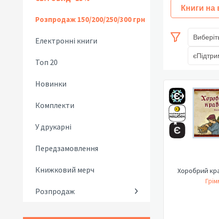
Книги на
Розпродаж 150/200/250/300 грн
Виберіт
Електронні книги
єПідтри
Топ 20
Новинки
Комплекти
У друкарні
Передзамовлення
Книжковий мерч
Хоробрий кра
Грім
Розпродаж