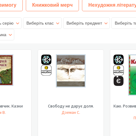
 вимогу
Книжковий мерч
Нехудожня літерат
ь серію
Виберіть клас
Виберіть предмет
Виберіть т
мка
вчик. Казки
Свободу не дарує доля.
Каю. Розви
м В.
Дземан С.
П