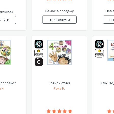
Немає в продажу
Нема
продажу
ПЕРЕГЛЯНУТИ
ПЕ
ЯНУТИ
 зроблено?
Чотири стихії
Каю. Жод
 Н.
Рока Н.