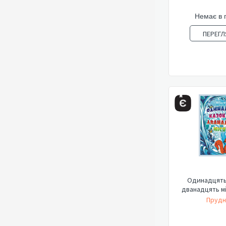
Немає в 
ПЕРЕГЛ
Одинадцять
дванадцять мі
Прудн