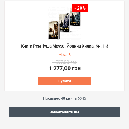
- 20%
Книги Ремігіуша Мруза. Йоанна Хилка. Кн. 1-3
Мруз Р.
1 597,00 грн
1 277,00 грн
Купити
Показано
48
книг з
6045
Завантажити ще