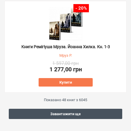
- 20%
Книги Ремігіуша Мруза. Йоанна Хилка. Кн. 1-3
Мруз Р.
1 597,00 грн
1 277,00 грн
Купити
Показано
48
книг з
6045
Завантажити ще