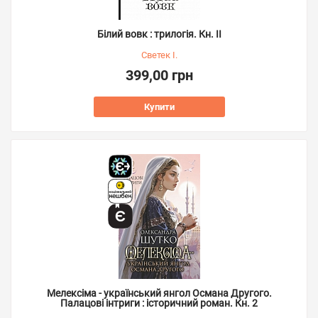
Білий вовк : трилогія. Кн. ІІ
Светек І.
399,00 грн
Купити
Мелексіма - український янгол Османа Другого.
Палацові інтриги : історичний роман. Кн. 2