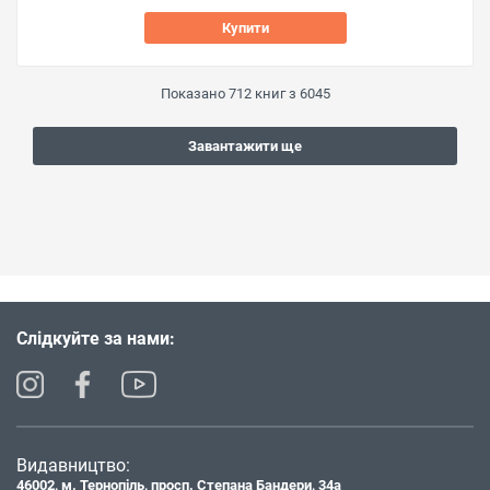
Купити
Показано
712
книг з
6045
Завантажити ще
Слідкуйте за нами:
Видавництво:
46002, м. Тернопіль, просп. Степана Бандери, 34а