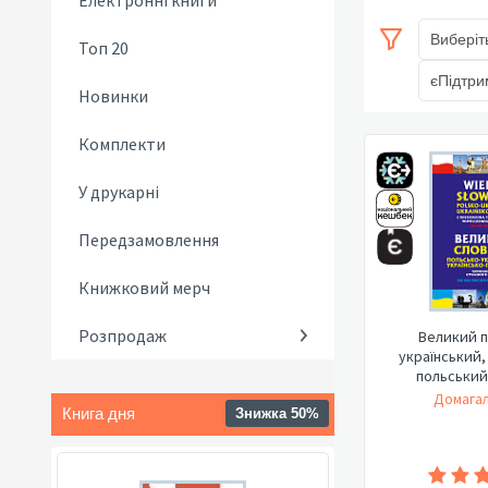
Електронні книги
Виберіт
Топ 20
єПідтри
Новинки
Комплекти
У друкарні
Передзамовлення
Книжковий мерч
Розпродаж
Великий п
український,
польський
Терміно
Домагал
Книга дня
Знижка 50%