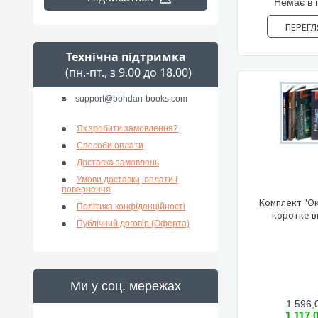
Немає в 
ПЕРЕГЛ
Технічна підтримка
(пн.-пт., з 9.00 до 18.00)
support@bohdan-books.com
Як зробити замовлення?
Способи оплати
Доставка замовлень
Умови доставки, оплати і
повернення
Комплект "О
Політика конфіденційності
коротке в
Публічний договір (Оферта)
Ми у соц. мережах
1 596,
1 117,