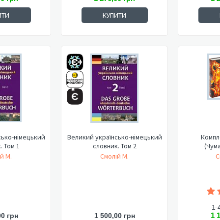
ИТИ
КУПИТИ
сько-німецький
Великий українсько-німецький
Компле
. Том 1
словник. Том 2
(Чум
й М.
Смолій М.
С
1 
1 
00 грн
1 500,00 грн