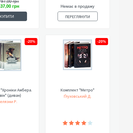
797,00 грн
437,00 грн
Немає в продажу
КУПИТИ
ПЕРЕГЛЯНУТИ
-20%
-20%
"Хроніки Амбера.
Комплект "Метро"
він" (диван)
Ґлуховський Д.
елязни Р.