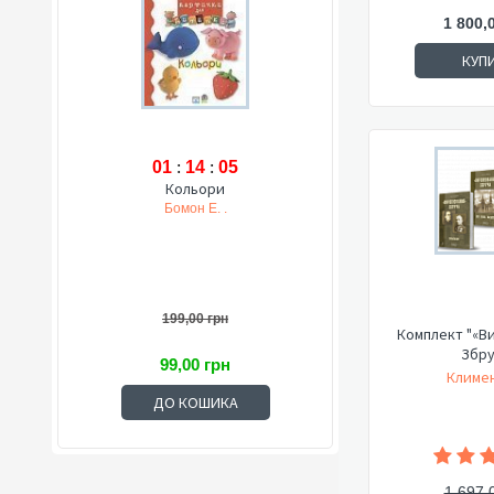
1 800,
КУП
01
:
14
:
04
Кольори
Бомон Е. .
199,00 грн
Комплект "«В
Збру
99,00 грн
Климен
ДО КОШИКА
1 697,