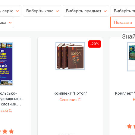
ь серію
Виберіть клас
Виберіть предмет
Виберіть т
мка
Показати
Зна
-20%
ольсько-
Комплект "Потоп"
Комплект 
 українсько-
Сенкевич Г.
Н
 словник.
лог...
ьскі С.