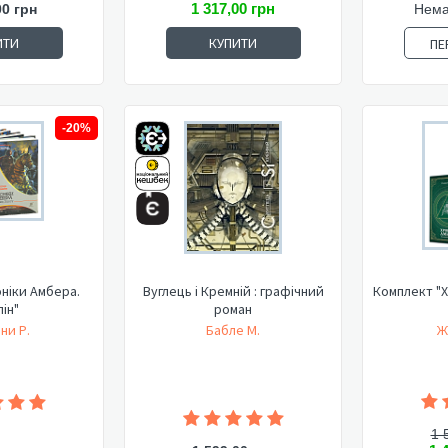
1 317,00 грн
00 грн
Нема
ИТИ
КУПИТИ
ПЕ
-20%
ніки Амбера.
Вуглець і Кремній : графічний
Комплект "Х
ін"
роман
ни Р.
Бабле М.
Ж
1 