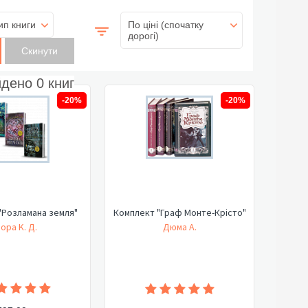
ип книги
По ціні (спочатку
дорогі)
йдено
0
книг
-20%
-20%
"Розламана земля"
Комплект "Граф Монте-Крісто"
ора K. Д.
Дюма А.