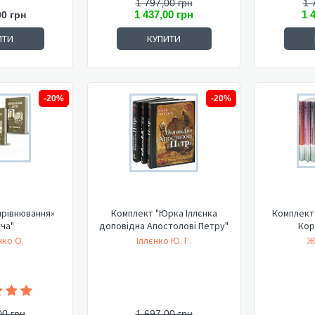
1 797,00 грн
1 
1 437,00 грн
1 
00 грн
ИТИ
КУПИТИ
-20%
-20%
ирівнювання»
Комплект "Юрка Іллєнка
Комплект 
ча"
доповідна Апостолові Петру"
Кор
ко О.
Іллєнко Ю. Г.
Ж
00 грн
1 697,00 грн