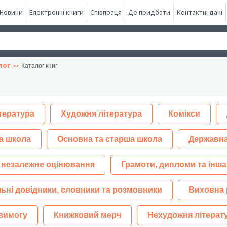
Новини
Електронні книги
Співпраця
Де придбати
Контактні дані
лог
Каталог книг
тература
Художня література
Комікси
а школа
Основна та старша школа
Державна
 незалежне оцінювання
Грамоти, дипломи та інша
ьні довідники, словники та розмовники
Виховна 
 вимогу
Книжковий мерч
Нехудожня літерат