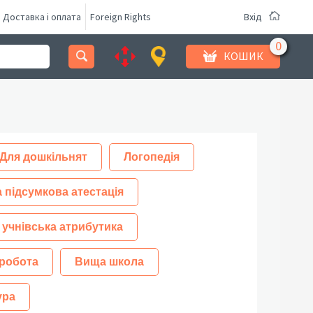
Доставка і оплата
Foreign Rights
Вхід
КОШИК
Для дошкільнят
Логопедія
 підсумкова атестація
 учнівська атрибутика
робота
Вища школа
ура