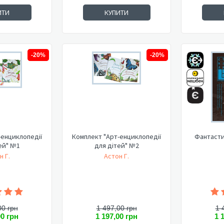
ИТИ
КУПИТИ
-20%
-20%
-енциклопедії
Комплект "Арт-енциклопедії
Фантастик
ей" №1
для дітей" №2
н Г.
Астон Г.
00 грн
1 497,00 грн
1 
00 грн
1 197,00 грн
1 