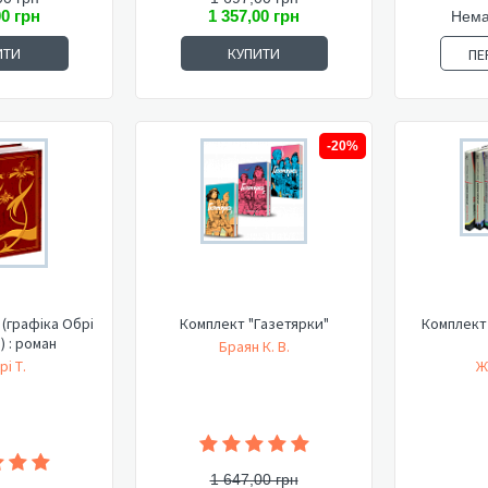
00 грн
1 357,00 грн
Нема
ИТИ
КУПИТИ
ПЕ
-20%
(графіка Обрі
Комплект "Газетярки"
Комплект 
 : роман
Браян К. В.
і Т.
Ж
1 647,00 грн