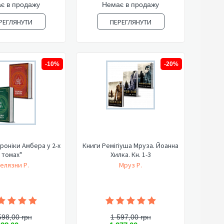
є в продажу
Немає в продажу
РЕГЛЯНУТИ
ПЕРЕГЛЯНУТИ
-10%
-20%
роніки Амбера у 2-х
Книги Ремігіуша Мруза. Йоанна
томах"
Хилка. Кн. 1-3
елязни Р.
Мруз Р.
598,00 грн
1 597,00 грн