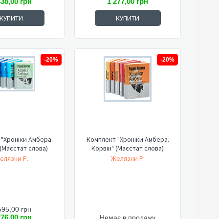
438,00 грн
1 277,00 грн
КУПИТИ
КУПИТИ
-20%
-20%
"Хроніки Амбера.
Комплект "Хроніки Амбера.
 (Маєстат слова)
Корвін" (Маєстат слова)
елязни Р.
Желязни Р.
595,00 грн
276,00 грн
Немає в продажу