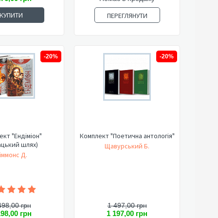
КУПИТИ
ПЕРЕГЛЯНУТИ
-20%
-20%
кт "Ендіміон"
Комплект "Поетична антологія"
ацький шлях)
Щавурський Б.
іммонс Д.
498,00 грн
1 497,00 грн
198,00 грн
1 197,00 грн