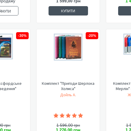
1 
продажу
1 599,00 грн
КУПИТИ
ЯНУТИ
-30%
-20%
ксфордське
Комплект "Пригоди Шерлока
Комплект 
ведення"
Холмса"
Мерлін"
Дойль А.
Ж
00 грн
1 596,00 грн
1 
00 грн
1 276,00 грн
1 