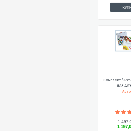
КУП
Комплект "Арт
для діт
Асто
1 497,
1 197,