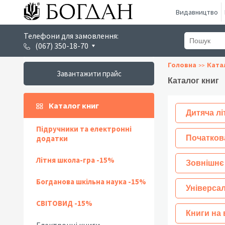
Видавництво
Телефони для замовлення:
(067) 350-18-70
Головна
Ката
Завантажити прайс
Каталог книг
Каталог книг
Дитяча лі
Підручники та електронні
додатки
Початков
Літня школа-гра -15%
Зовнішнє
Богданова шкільна наука -15%
Універсал
СВІТОВИД -15%
Книги на