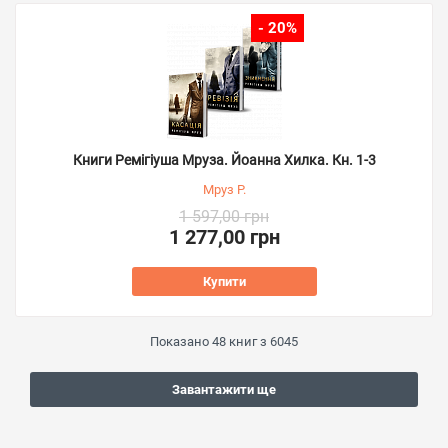
- 20%
Книги Ремігіуша Мруза. Йоанна Хилка. Кн. 1-3
Мруз Р.
1 597,00 грн
1 277,00 грн
Купити
Показано
48
книг з
6045
Завантажити ще