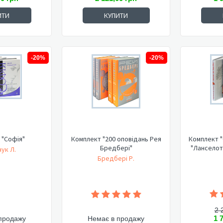
ИТИ
КУПИТИ
-20%
-20%
 "Софія"
Комплект "200 оповідань Рея
Комплект "
Бредбері"
"Ланселот
ук Л.
Бредбері Р.
2 
1 
продажу
Немає в продажу