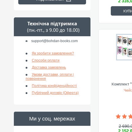
2 316,
КУП
Технічна підтримка
(пн.-пт., з 9.00 до 18.00)
support@bohdan-books.com
Як зробити замовлення?
Способи оплати
Доставка замовлень
Умови доставки, оплати і
повернення
Комплект "
Політика конфіденційності
Чейз
Публічний договір (Оферта)
Ми у соц. мережах
2 690,
2 152,