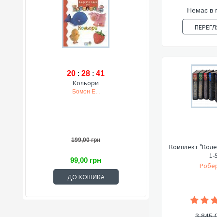
Немає в 
ПЕРЕГЛ
20
:
28
:
40
Кольори
Бомон Е. .
199,00 грн
Комплект "Коле
1-
99,00 грн
Робер
ДО КОШИКА
3 845,