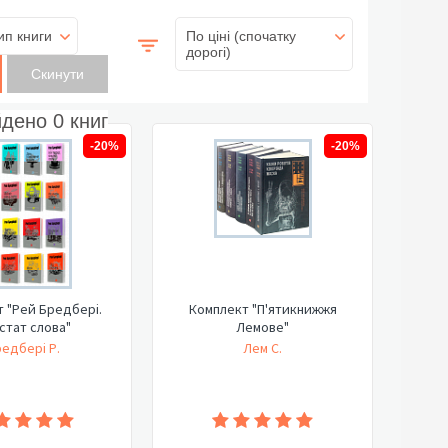
ип книги
По ціні (спочатку
дорогі)
йдено
0
книг
-20%
-20%
 "Рей Бредбері.
Комплект "П'ятикнижжя
стат слова"
Лемове"
едбері Р.
Лем С.