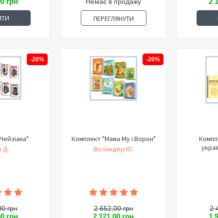
00 грн
2 
Немає в продажу
ИТИ
ПЕРЕГЛЯНУТИ
-20%
-20%
Чейзіана"
Комплект "Мама Му і Ворон"
Компл
украї
 Д.
Вісландер Ю.
00 грн
2 652,00 грн
2 
00 грн
2 121,00 грн
1 