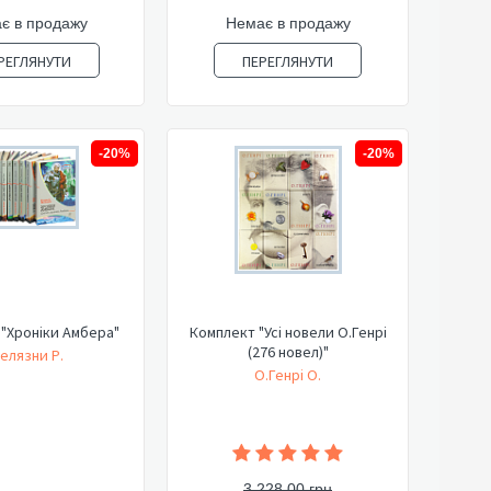
є в продажу
Немає в продажу
РЕГЛЯНУТИ
ПЕРЕГЛЯНУТИ
-20%
-20%
"Хроніки Амбера"
Комплект "Усі новели О.Генрі
(276 новел)"
елязни Р.
О.Генрі О.
3 228,00 грн