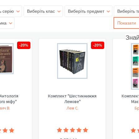
ь серію
Виберіть клас
Виберіть предмет
Виберіть т
мка
Показати
Зна
-20%
-20%
Антологія
Комплект "Шестикнижжя
Комплект
ого міфу"
Лемове"
Має
ич В.
Лем С.
Бр