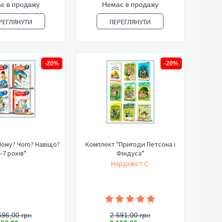
є в продажу
Немає в продажу
РЕГЛЯНУТИ
ПЕРЕГЛЯНУТИ
-20%
-20%
ому? Чого? Навіщо?
Комплект "Пригоди Петсона і
-7 років"
Фіндуса"
Нордквіст С.
696,00 грн
2 691,00 грн