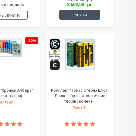
2 582,00 грн
є в продажу
КУПИТИ
РЕГЛЯНУТИ
-20%
"Хроніки Амбера"
Комплект "Томас Стернз Еліот.
стат слова)
Повне зібрання поетичних
творів : комент...
елязни Р.
Еліот Т.