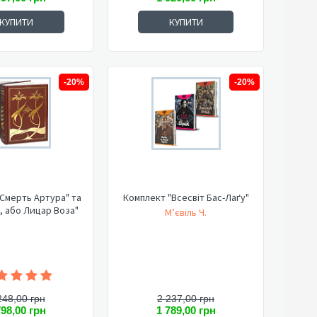
КУПИТИ
КУПИТИ
-20%
-20%
Смерть Артура" та
Комплект "Всесвіт Бас-Лаґу"
, або Лицар Воза"
М’євіль Ч.
248,00 грн
2 237,00 грн
798,00 грн
1 789,00 грн