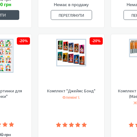
00 грн
Немає в продажу
Нема
ИТИ
ПЕРЕГЛЯНУТИ
ПЕ
-20%
-20%
артинки для
Комплект "Джеймс Бонд"
Комплект 
нки"
(Має
Флемінг І.
Ж
00 грн