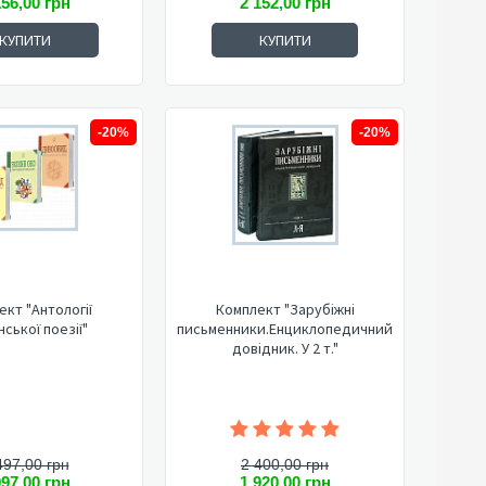
156,00 грн
2 152,00 грн
КУПИТИ
КУПИТИ
-20%
-20%
ект "Антології
Комплект "Зарубіжні
нської поезії"
письменники.Енциклопедичний
довідник. У 2 т."
497,00 грн
2 400,00 грн
997,00 грн
1 920,00 грн