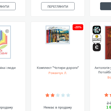
ЯНУТИ
ПЕРЕГЛЯНУТИ
-20%
аїна і люди
Комплект "Чотири дороги"
Антологія 
Потойбіч
Романчук Л.
Во
2 
1 
продажу
Немає в продажу