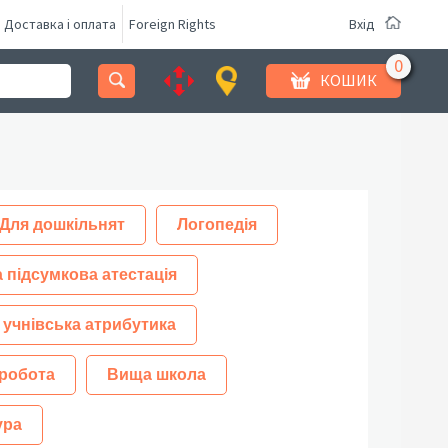
Доставка і оплата
Foreign Rights
Вхід
КОШИК
Для дошкільнят
Логопедія
 підсумкова атестація
 учнівська атрибутика
робота
Вища школа
ура