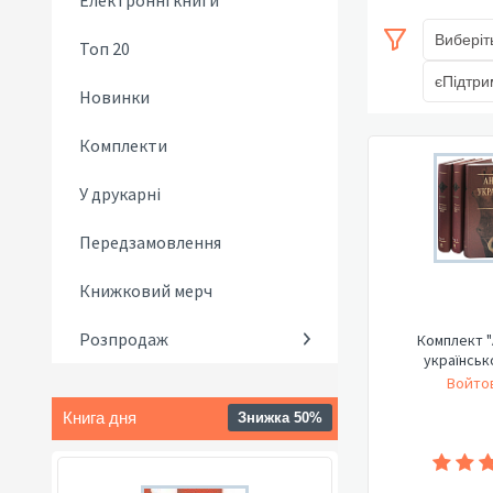
Електронні книги
Виберіт
Топ 20
єПідтри
Новинки
Комплекти
У друкарні
Передзамовлення
Книжковий мерч
Розпродаж
Комплект "
українськ
Войтов
Книга дня
Знижка 50%