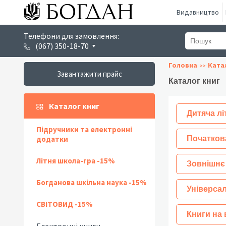
Видавництво
Телефони для замовлення:
(067) 350-18-70
Головна
Ката
Завантажити прайс
Каталог книг
Каталог книг
Дитяча лі
Підручники та електронні
додатки
Початков
Літня школа-гра -15%
Зовнішнє
Богданова шкільна наука -15%
Універсал
СВІТОВИД -15%
Книги на