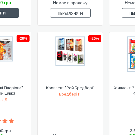
00 грн
Немає в продажу
Нема
ИТИ
ПЕРЕГЛЯНУТИ
ПЕ
-20%
-20%
ні Гіперіона"
Комплект "Рей Бредбері"
Комплект "Ч
ий шлях)
4
Бредбері Р.
нс Д.
00 грн
2 