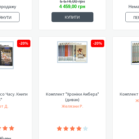
5 574,00 грн
4 459,00 грн
продажу
Нема
КУПИТИ
ЯНУТИ
ПЕ
-20%
-20%
со Часу. Книги
Комплект "Хроніки Амбера"
Комплект 
5"
(диван)
Ж
т Д.
Желязни Р.
00 грн