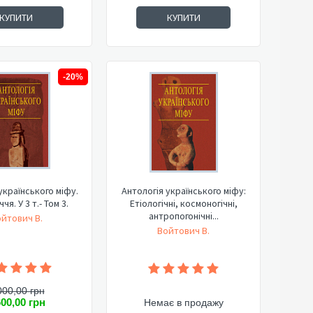
КУПИТИ
КУПИТИ
-20%
українського міфу.
Антологія українського міфу:
чя. У 3 т.- Том 3.
Етіологічні, космоногічні,
антропогонічні...
йтович В.
Войтович В.
000,00 грн
600,00 грн
Немає в продажу