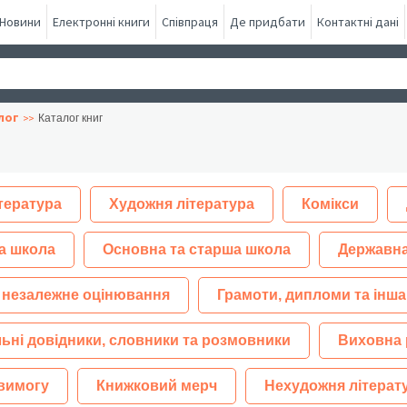
Новини
Електронні книги
Співпраця
Де придбати
Контактні дані
лог
Каталог книг
тература
Художня література
Комікси
а школа
Основна та старша школа
Державна
 незалежне оцінювання
Грамоти, дипломи та інша
ьні довідники, словники та розмовники
Виховна 
 вимогу
Книжковий мерч
Нехудожня літерат