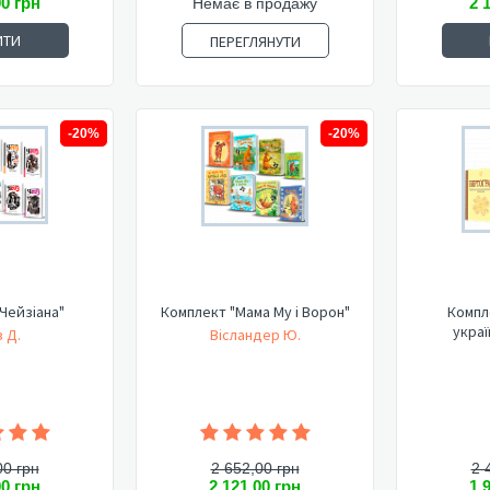
00 грн
2 
Немає в продажу
ИТИ
ПЕРЕГЛЯНУТИ
-20%
-20%
Чейзіана"
Комплект "Мама Му і Ворон"
Компл
украї
 Д.
Вісландер Ю.
00 грн
2 652,00 грн
2 
00 грн
2 121,00 грн
1 