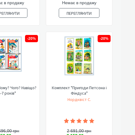
є в продажу
Немає в продажу
РЕГЛЯНУТИ
ПЕРЕГЛЯНУТИ
-20%
-20%
ому? Чого? Навіщо?
Комплект "Пригоди Петсона і
-7 років"
Фіндуса"
Нордквіст С.
696,00 грн
2 691,00 грн