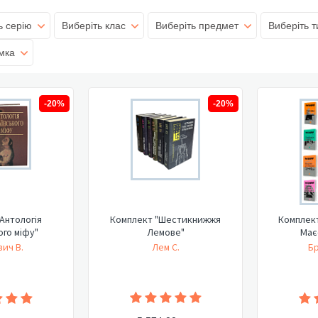
ь серію
Виберіть клас
Виберіть предмет
Виберіть т
мка
-20%
-20%
Антологія
Комплект "Шестикнижжя
Комплект
ого міфу"
Лемове"
Має
ич В.
Лем С.
Бр