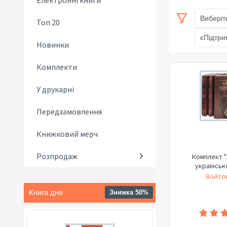
Електронні книги
Виберіт
Топ 20
єПідтри
Новинки
Комплекти
У друкарні
Передзамовлення
Книжковий мерч
Розпродаж
Комплект "
українськ
Войтов
Книга дня
Знижка 50%