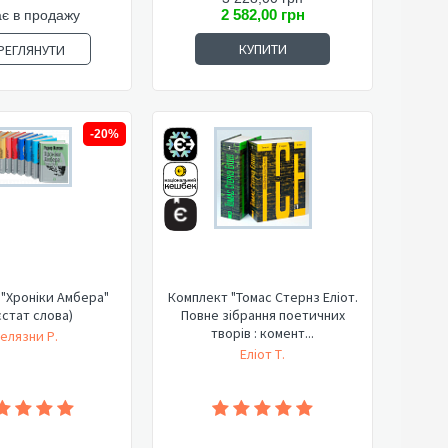
2 582,00 грн
є в продажу
КУПИТИ
РЕГЛЯНУТИ
-20%
"Хроніки Амбера"
Комплект "Томас Стернз Еліот.
стат слова)
Повне зібрання поетичних
творів : комент...
елязни Р.
Еліот Т.