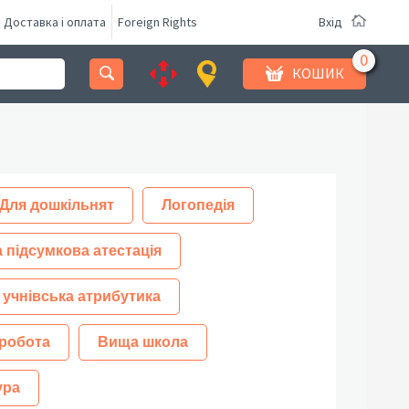
Доставка і оплата
Foreign Rights
Вхід
КОШИК
Для дошкільнят
Логопедія
 підсумкова атестація
 учнівська атрибутика
робота
Вища школа
ура