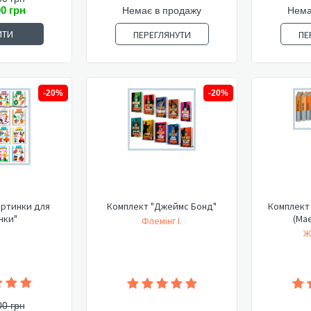
00 грн
Немає в продажу
Нема
ИТИ
ПЕРЕГЛЯНУТИ
ПЕ
-20%
-20%
артинки для
Комплект "Джеймс Бонд"
Комплект 
нки"
(Має
Флемінг І.
Ж
00 грн