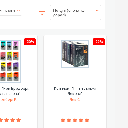
ип книги
По ціні (спочатку
дорогі)
-20%
-20%
 "Рей Бредбері.
Комплект "П'ятикнижжя
стат слова"
Лемове"
едбері Р.
Лем С.