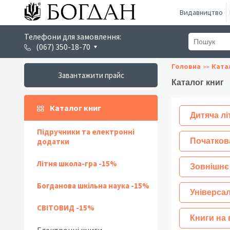
Видавництво
Телефони для замовлення:
(067) 350-18-70
Головна
Ката
Завантажити прайс
Каталог книг
Каталог книг
Дитяча лі
Підручники та електронні
додатки
Початков
Літня школа-гра -15%
Зовнішнє
Богданова шкільна наука -15%
Універсал
СВІТОВИД -15%
Книги на