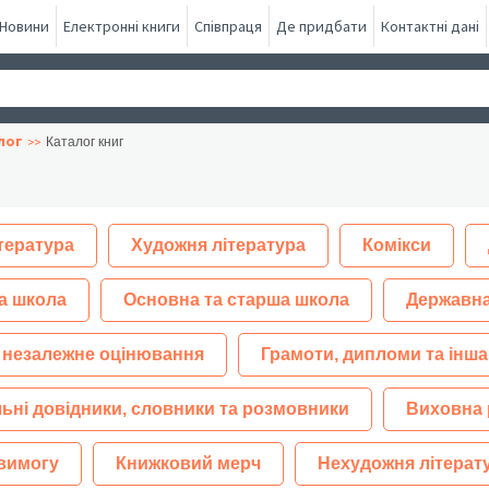
Новини
Електронні книги
Співпраця
Де придбати
Контактні дані
лог
Каталог книг
тература
Художня література
Комікси
а школа
Основна та старша школа
Державна
 незалежне оцінювання
Грамоти, дипломи та інша
ьні довідники, словники та розмовники
Виховна 
 вимогу
Книжковий мерч
Нехудожня літерат