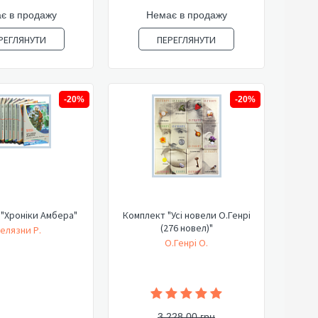
є в продажу
Немає в продажу
РЕГЛЯНУТИ
ПЕРЕГЛЯНУТИ
-20%
-20%
"Хроніки Амбера"
Комплект "Усі новели О.Генрі
(276 новел)"
елязни Р.
О.Генрі О.
3 228,00 грн