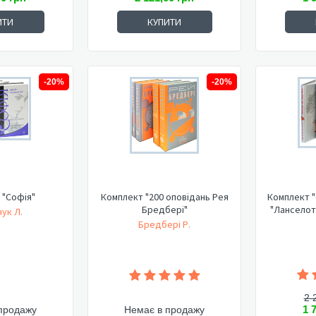
ИТИ
КУПИТИ
-20%
-20%
 "Софія"
Комплект "200 оповідань Рея
Комплект "
Бредбері"
"Ланселот
ук Л.
Бредбері Р.
2 
1 
продажу
Немає в продажу