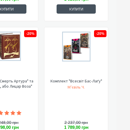
КУПИТИ
КУПИТИ
-20%
-20%
Смерть Артура" та
Комплект "Всесвіт Бас-Лаґу"
, або Лицар Воза"
М’євіль Ч.
248,00 грн
2 237,00 грн
798,00 грн
1 789,00 грн