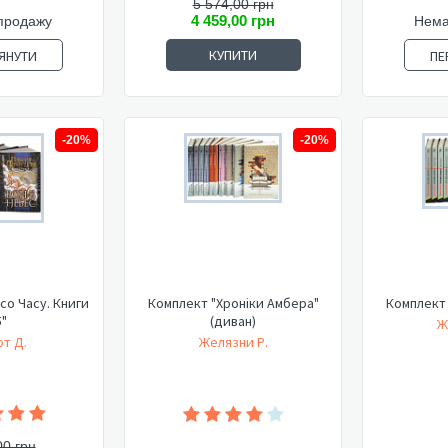
5 574,00 грн
4 459,00 грн
продажу
Нема
КУПИТИ
ЯНУТИ
ПЕ
-20%
-20%
со Часу. Книги
Комплект "Хроніки Амбера"
Комплект 
5"
(диван)
Ж
т Д.
Желязни Р.
00 грн