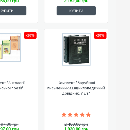
156,00 грн
2 152,00 грн
КУПИТИ
КУПИТИ
-20%
-20%
ект "Антології
Комплект "Зарубіжні
нської поезії"
письменники.Енциклопедичний
довідник. У 2 т."
497,00 грн
2 400,00 грн
997,00 грн
1 920,00 грн