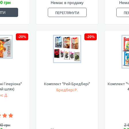
00 грн
Немає в продажу
Нема
ИТИ
ПЕРЕГЛЯНУТИ
ПЕ
-20%
-20%
ні Гіперіона"
Комплект "Рей Бредбері"
Комплект "Ч
ий шлях)
4
Бредбері Р.
нс Д.
00 грн
2 