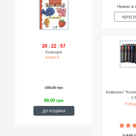
Немає в 
ПЕРЕГЛ
20
:
22
:
56
Кольори
Бомон Е. .
199,00 грн
Комплект "Коле
1-
99,00 грн
Робер
ДО КОШИКА
3 845,