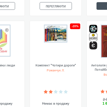
ЯНУТИ
ПЕРЕГЛЯНУТИ
-20%
аїна і люди
Комплект "Чотири дороги"
Антологія 
Потойбіч
Романчук Л.
Во
2 
1 
продажу
Немає в продажу