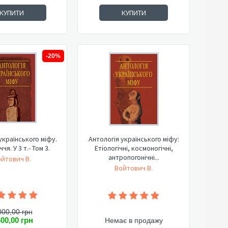
КУПИТИ
КУПИТИ
-20%
українського міфу.
Антологія українського міфу:
чя. У 3 т.- Том 3.
Етіологічні, космоногічні,
антропогонічні...
йтович В.
Войтович В.
000,00 грн
600,00 грн
Немає в продажу