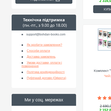
2 316,
КУП
Технічна підтримка
(пн.-пт., з 9.00 до 18.00)
support@bohdan-books.com
Як зробити замовлення?
Способи оплати
Доставка замовлень
Умови доставки, оплати і
повернення
Комплект "
Політика конфіденційності
Чейз
Публічний договір (Оферта)
Ми у соц. мережах
2 690,
2 152,