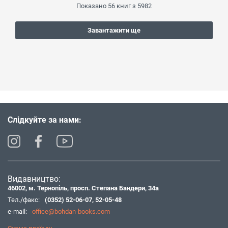
Показано
56
книг з
5982
Завантажити ще
Слідкуйте за нами:
Видавництво:
46002, м. Тернопіль, просп. Степана Бандери, 34а
Тел./факс:
(0352) 52-06-07
,
52-05-48
e-mail:
office@bohdan-books.com