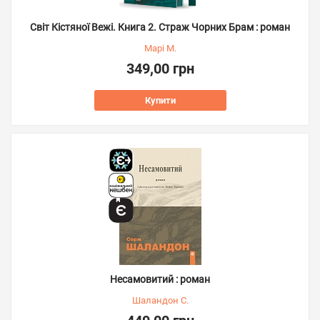
Світ Кістяної Вежі. Книга 2. Страж Чорних Брам : роман
Марі М.
349,00 грн
Купити
Несамовитий : роман
Шаландон С.