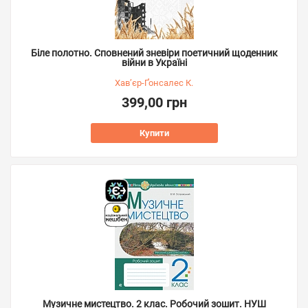
Біле полотно. Сповнений зневіри поетичний щоденник
війни в Україні
Хав’єр-Ґонсалес К.
399,00 грн
Купити
Музичне мистецтво. 2 клас. Робочий зошит. НУШ