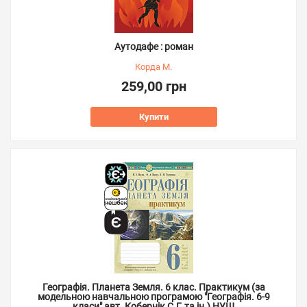
Аутодафе : роман
Корда М.
259,00 грн
Купити
Географія. Планета Земля. 6 клас. Практикум (за
модельною навчальною програмою "Географія. 6-9
класи" авт. Кобернік С.Г. та ін.) НУШ