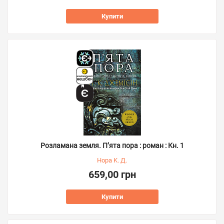
Купити
Розламана земля. П’ята пора : роман : Кн. 1
Нора K. Д.
659,00 грн
Купити