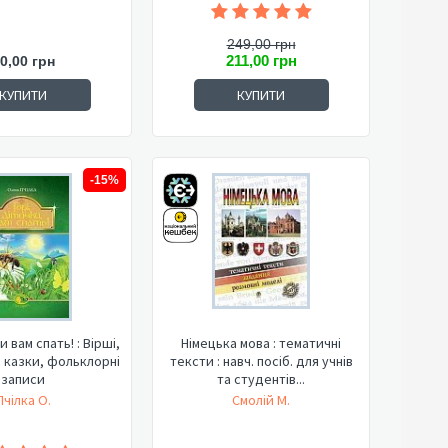
249,00 грн
211,00 грн
0,00 грн
КУПИТИ
КУПИТИ
-15%
и вам спать! : Вірші,
Німецька мова : тематичні
 казки, фольклорні
тексти : навч. посіб. для учнів
записи
та студентів...
Пчілка О.
Смолій М.