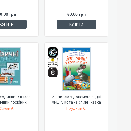
0,00 грн
60,00 грн
КУПИТИ
КУПИТИ
ходинки. 7 клас :
2 – Читаю з допомогою. Дві
чний посібник
миші у кота на спині : казка
Сичак А.
Прудник С.