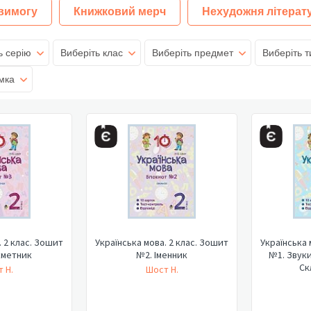
 вимогу
Книжковий мерч
Нехудожня літерат
ь серію
Виберіть клас
Виберіть предмет
Виберіть т
мка
. 2 клас. Зошит
Українська мова. 2 клас. Зошит
Українська 
кметник
№2. Іменник
№1. Звуки
Ск
 Н.
Шост Н.