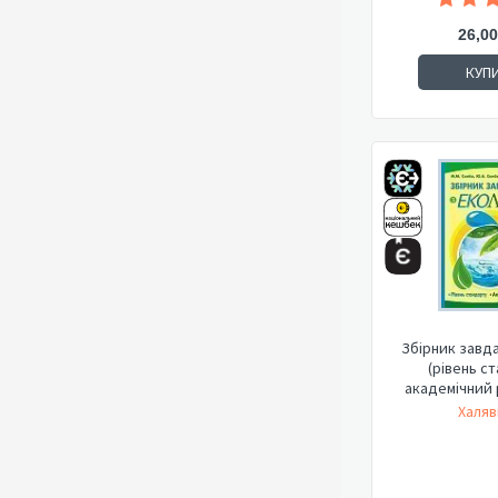
26,00
КУП
Збірник завда
(рівень с
академічний рі
Халяв