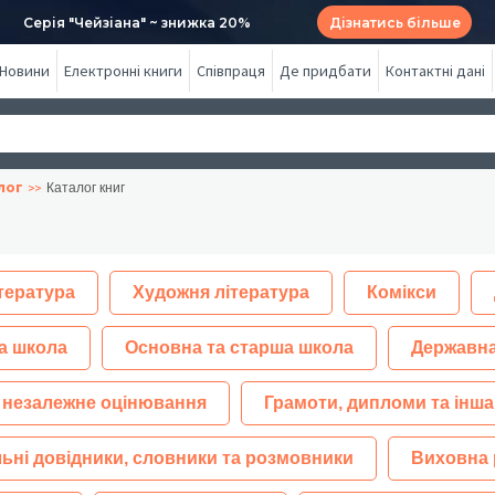
Серія "Чейзіана" ~ знижка 20%
Дізнатись більше
Новини
Електронні книги
Співпраця
Де придбати
Контактні дані
лог
Каталог книг
тература
Художня література
Комікси
а школа
Основна та старша школа
Державна
 незалежне оцінювання
Грамоти, дипломи та інша
ьні довідники, словники та розмовники
Виховна 