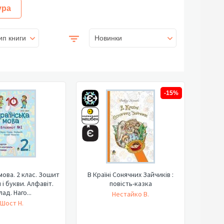
ура
ип книги
Новинки
-15%
мова. 2 клас. Зошит
В Країні Сонячних Зайчиків :
 і букви. Алфавіт.
повість-казка
лад. Наго...
Нестайко В.
Шост Н.