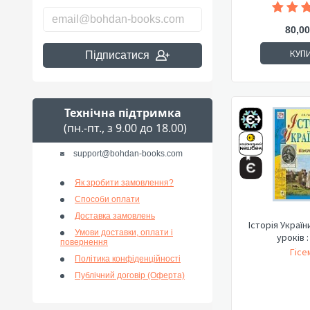
80,00
КУП
Підписатися
Технічна підтримка
(пн.-пт., з 9.00 до 18.00)
support@bohdan-books.com
Як зробити замовлення?
Способи оплати
Доставка замовлень
Історія Україн
Умови доставки, оплати і
уроків :
повернення
Гісе
Політика конфіденційності
Публічний договір (Оферта)