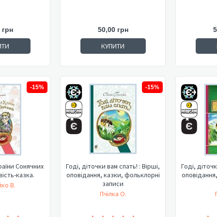
 грн
50,00 грн
5
ИТИ
КУПИТИ
-15%
-15%
раїни Сонячних
Годі, діточки вам спать! : Вірші,
Годі, діточк
вість-казка.
оповідання, казки, фольклорні
оповідання,
записи
ко В.
Пчілка О.