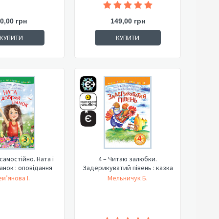
0,00 грн
149,00 грн
КУПИТИ
КУПИТИ
самостійно. Ната і
4 – Читаю залюбки.
нок : оповідання
Задерикуватий півень : казка
м’янова І.
Мельничук Б.