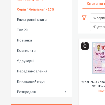
Книги на
Серія "Чейзіана" -20%
Виберіт
Електронні книги
єПідтри
Топ 20
Новинки
Комплекти
У друкарні
Передзамовлення
Книжковий мерч
Українська мова
№3. При
Шост
Розпродаж