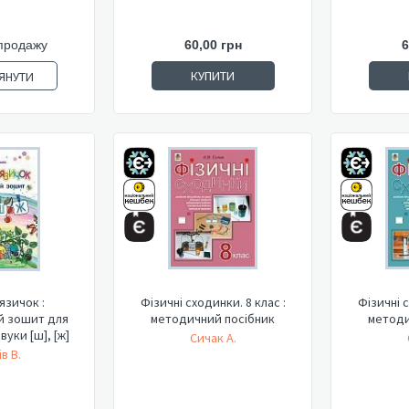
продажу
60,00 грн
6
КУПИТИ
ЯНУТИ
язичок :
Фізичні сходинки. 8 клас :
Фізичні с
й зошит для
методичний посібник
методи
вуки [ш], [ж]
Сичак А.
в В.