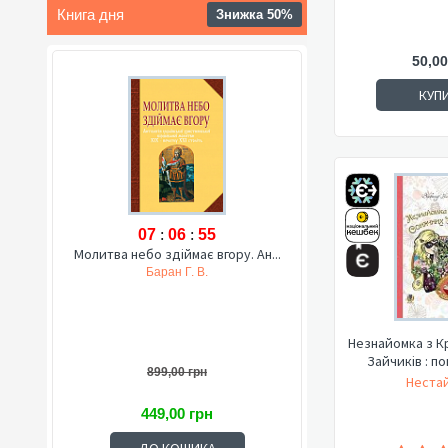
Книга дня
Знижка 50%
50,00
КУП
07
:
06
:
54
Молитва небо здіймає вгору. Ан...
Баран Г. В.
Незнайомка з К
Зайчиків : по
899,00 грн
Нестай
449,00 грн