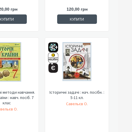
20,00 грн
120,00 грн
КУПИТИ
КУПИТИ
і методи навчання.
Історичні задачі : нач. посібн. :
аїни : навч. посіб. 7
5-11 кл.
клас
Савельєв О.
вельєв О.