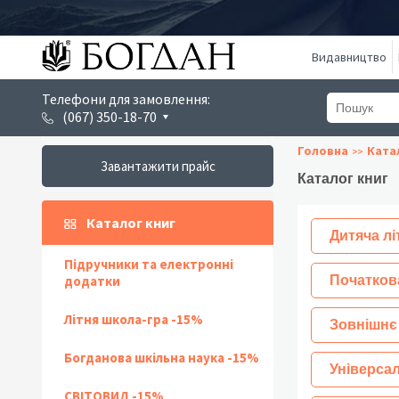
Видавництво
Телефони для замовлення:
(067) 350-18-70
Головна
Ката
Завантажити прайс
Каталог книг
Каталог книг
Дитяча лі
Підручники та електронні
додатки
Початков
Літня школа-гра -15%
Зовнішнє
Богданова шкільна наука -15%
Універсал
СВІТОВИД -15%