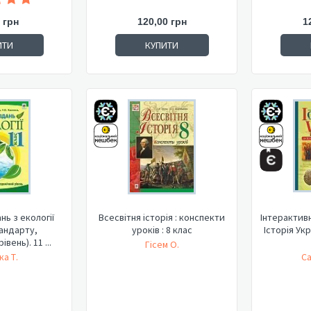
 грн
120,00 грн
1
ИТИ
КУПИТИ
нь з екології
Всесвітня історія : конспекти
Інтерактивн
тандарту,
уроків : 8 клас
Історія Укр
вень). 11 ...
Гісем О.
ка Т.
Са