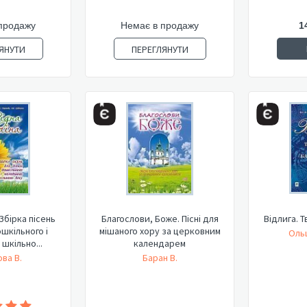
продажу
Немає в продажу
1
ЯНУТИ
ПЕРЕГЛЯНУТИ
 Збірка пісень
Благослови, Боже. Пісні для
Відлига. 
шкільного і
мішаного хору за церковним
Оль
шкільно...
календарем
ва В.
Баран В.