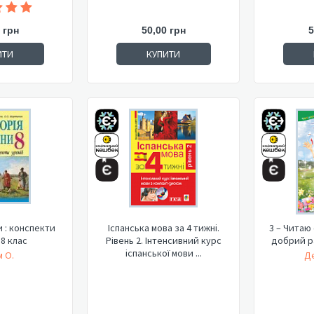
 грн
50,00 грн
5
ИТИ
КУПИТИ
и : конспекти
Іспанська мова за 4 тижні.
3 – Читаю 
 8 клас
Рівень 2. Інтенсивний курс
добрий ра
іспанської мови ...
м О.
Де