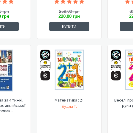
0 грн
259,00 грн
3
0 грн
220,00 грн
2
ИТИ
КУПИТИ
а за 4 тижні.
Математика : 2+
Веселі пр
рс англійської
руки 
Будна Т.
омпак...