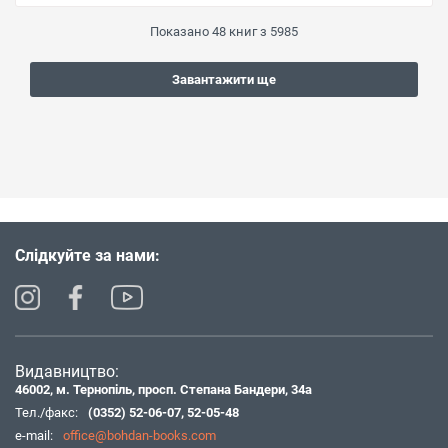
Показано
48
книг з
5985
Завантажити ще
Слідкуйте за нами:
Видавництво:
46002, м. Тернопіль, просп. Степана Бандери, 34а
Тел./факс:
(0352) 52-06-07
,
52-05-48
e-mail:
office@bohdan-books.com