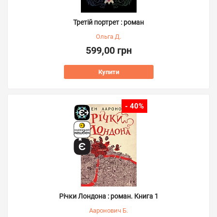
Третій портрет : роман
Ольга Д.
599,00 грн
Купити
- 40%
Річки Лондона : роман. Книга 1
Ааронович Б.