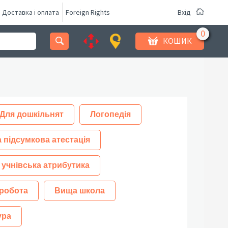
Доставка і оплата
Foreign Rights
Вхід
КОШИК
Для дошкільнят
Логопедія
 підсумкова атестація
 учнівська атрибутика
робота
Вища школа
ура