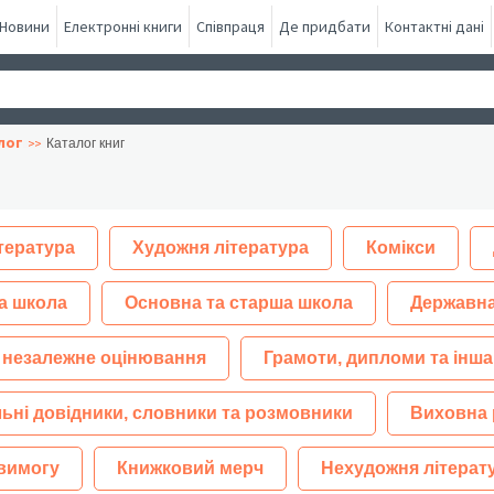
Новини
Електронні книги
Співпраця
Де придбати
Контактні дані
лог
Каталог книг
тература
Художня література
Комікси
а школа
Основна та старша школа
Державна
 незалежне оцінювання
Грамоти, дипломи та інша
ьні довідники, словники та розмовники
Виховна 
 вимогу
Книжковий мерч
Нехудожня літерат