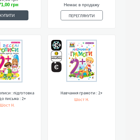
71,00 грн
Немає в продажу
КУПИТИ
ПЕРЕГЛЯНУТИ
описи : підготовка
Навчання грамоти : 2+
до письма : 2+
Шост Н.
Шост Н.