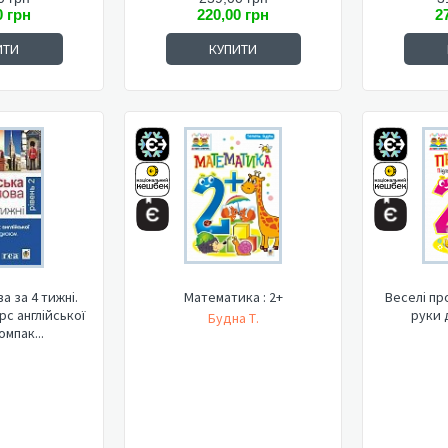
0 грн
220,00 грн
2
ИТИ
КУПИТИ
а за 4 тижні.
Математика : 2+
Веселі пр
рс англійської
руки 
Будна Т.
омпак...