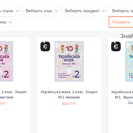
ь серію
Виберіть клас
Виберіть предмет
Виберіть т
мка
Показати
Зна
. 2 клас. Зошит
Українська мова. 2 клас. Зошит
Українська 
кметник
№2. Іменник
№1. Звуки
Ск
 Н.
Шост Н.