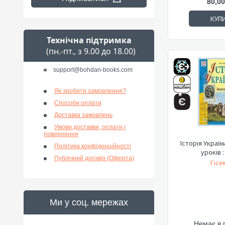
80,00
КУП
Технічна підтримка
(пн.-пт., з 9.00 до 18.00)
support@bohdan-books.com
Як зробити замовлення?
Способи оплати
Доставка замовлень
Умови доставки, оплати і
повернення
Історія Україн
Політика конфіденційності
уроків :
Публічний договір (Оферта)
Гісе
Ми у соц. мережах
Немає в 