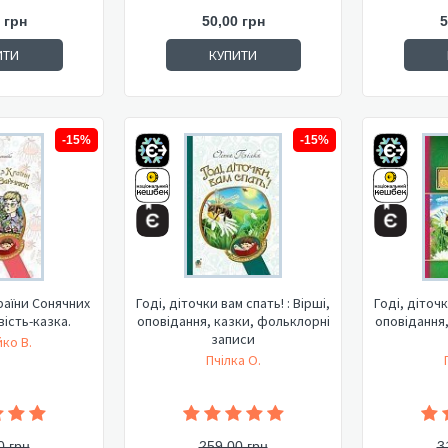
 грн
50,00 грн
5
ИТИ
КУПИТИ
-15%
-15%
раїни Сонячних
Годі, діточки вам спать! : Вірші,
Годі, діточк
вість-казка.
оповідання, казки, фольклорні
оповідання,
записи
ко В.
Пчілка О.
0 грн
259,00 грн
3