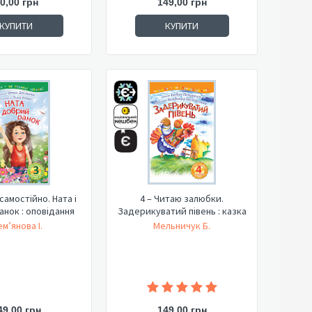
0,00 грн
149,00 грн
КУПИТИ
КУПИТИ
самостійно. Ната і
4 – Читаю залюбки.
нок : оповідання
Задерикуватий півень : казка
м’янова І.
Мельничук Б.
49,00 грн
149,00 грн