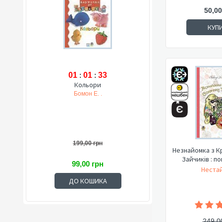
50,00
КУП
01
:
01
:
32
Кольори
Бомон Е. .
199,00 грн
Незнайомка з К
Зайчиків : по
99,00 грн
Нестай
ДО КОШИКА
249,0