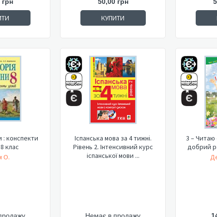
 грн
50,00 грн
5
ИТИ
КУПИТИ
и : конспекти
Іспанська мова за 4 тижні.
3 – Читаю 
 8 клас
Рівень 2. Інтенсивний курс
добрий ра
іспанської мови ...
м О.
Де
продажу
Немає в продажу
1