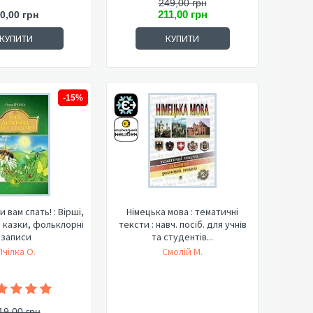
249,00 грн
211,00 грн
0,00 грн
КУПИТИ
КУПИТИ
-15%
и вам спать! : Вірші,
Німецька мова : тематичні
 казки, фольклорні
тексти : навч. посіб. для учнів
записи
та студентів...
Пчілка О.
Смолій М.
19,00 грн