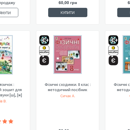
продажу
60,00 грн
6
КУПИТИ
ЯНУТИ
язичок :
Фізичні сходинки. 8 клас :
Фізичні с
й зошит для
методичний посібник
методи
вуки [ш], [ж]
Сичак А.
в В.