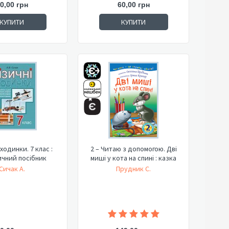
0,00 грн
60,00 грн
КУПИТИ
КУПИТИ
ходинки. 7 клас :
2 – Читаю з допомогою. Дві
чний посібник
миші у кота на спині : казка
Сичак А.
Прудник С.