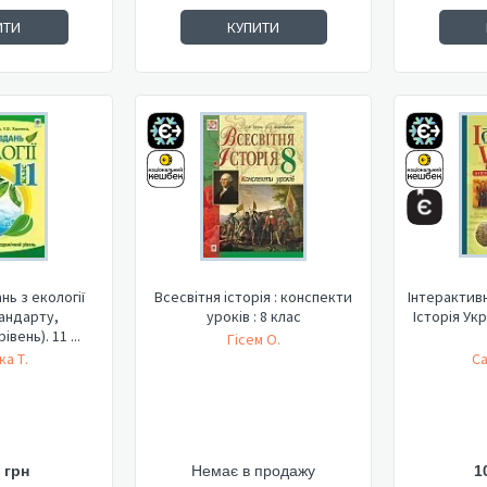
ИТИ
КУПИТИ
нь з екології
Всесвітня історія : конспекти
Інтерактивн
тандарту,
уроків : 8 клас
Історія Укр
вень). 11 ...
Гісем О.
ка Т.
Са
 грн
Немає в продажу
1