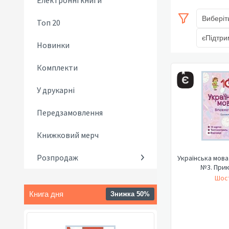
Електронні книги
Виберіт
Топ 20
єПідтри
Новинки
Комплекти
У друкарні
Передзамовлення
Книжковий мерч
Розпродаж
Українська мова
№3. При
Шост
Книга дня
Знижка 50%