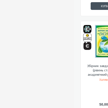
КУП
Збірник завда
(рівень с
академічний рі
Халяв
50,00