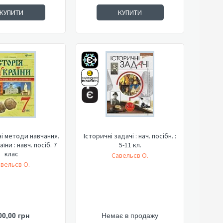
КУПИТИ
КУПИТИ
і методи навчання.
Історичні задачі : нач. посібн. :
аїни : навч. посіб. 7
5-11 кл.
клас
Савельєв О.
вельєв О.
00,00 грн
Немає в продажу