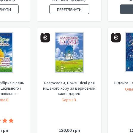
ЯНУТИ
ПЕРЕГЛЯНУТИ
 Збірка пісень
Благослови, Боже. Пісні для
Відлига. 
шкільного і
мішаного хору за церковним
Оль
шкільно...
календарем
ва В.
Баран В.
 грн
120,00 грн
1