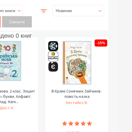
ип книги
Новинки
йдено
0
книг
-15%
мова. 2 клас. Зошит
В Країні Сонячних Зайчиків :
 і букви. Алфавіт.
повість-казка
лад. Наго...
Нестайко В.
Шост Н.