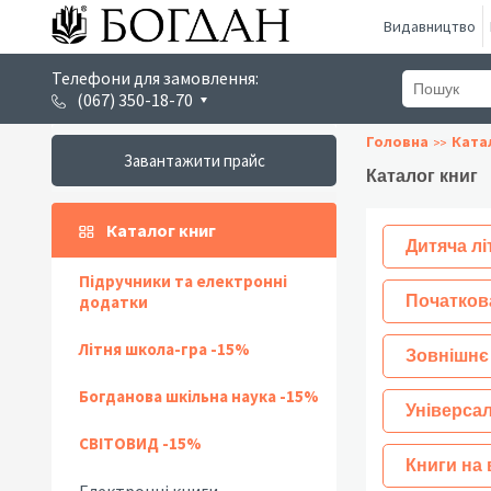
Видавництво
Телефони для замовлення:
(067) 350-18-70
Головна
Ката
Завантажити прайс
Каталог книг
Каталог книг
Дитяча лі
Підручники та електронні
додатки
Початков
Літня школа-гра -15%
Зовнішнє
Богданова шкільна наука -15%
Універсал
СВІТОВИД -15%
Книги на