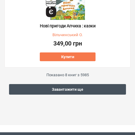
Нові пригоди Апчиха : казки
Вільчинський О.
349,00 грн
Купити
Показано
8
книг з
5985
Завантажити ще