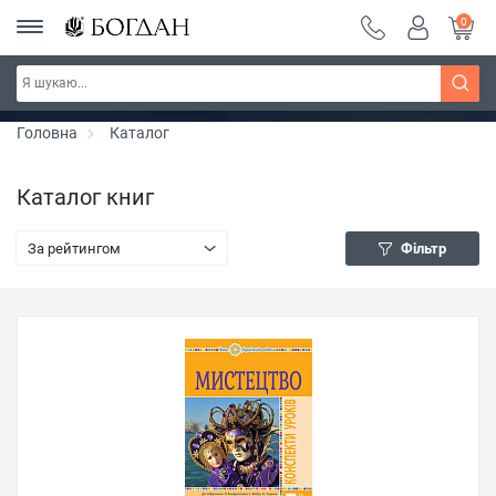
0
Серія "Чейзіана" ~ знижка 20%
Дізнатись більше
Головна
Каталог
Каталог книг
За рейтингом
Фільтр