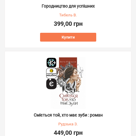
Городництво для успішних
Тибель В.
399,00 грн
Купити
Сміється той, хто має зуби : роман
Рудзька З.
449,00 грн