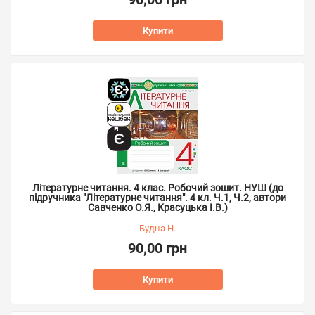
Купити
Літературне читання. 4 клас. Робочий зошит. НУШ (до
підручника "Літературне читання". 4 кл. Ч.1, Ч.2, автори
Савченко О.Я., Красуцька І.В.)
Будна Н.
90,00 грн
Купити