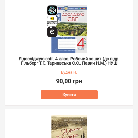
Я досліджую світ. 4 клас. Робочий зошит.(до підр.
Гільберг Т.Г., Тарнавська С.С., Павич Н.М.) НУШ
Будна Н.
90,00 грн
Купити