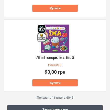
Купити
Ліпи і говори. Їжа. Кн. 3
Рожнів В.
90,00 грн
Купити
Показано
16
книг з
6045
Завантажити ще