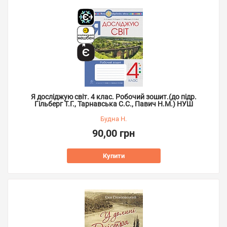
Я досліджую світ. 4 клас. Робочий зошит.(до підр.
Гільберг Т.Г., Тарнавська С.С., Павич Н.М.) НУШ
Будна Н.
90,00 грн
Купити