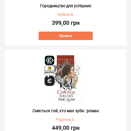
Городництво для успішних
Тибель В.
399,00 грн
Купити
Сміється той, хто має зуби : роман
Рудзька З.
449,00 грн