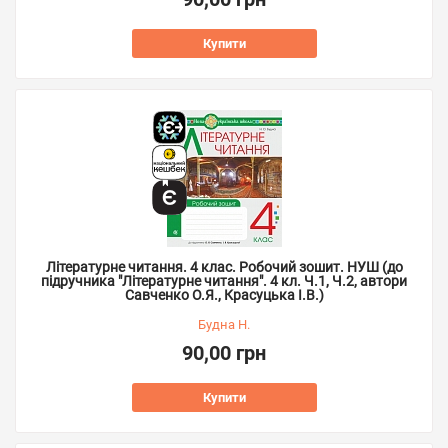
Купити
Літературне читання. 4 клас. Робочий зошит. НУШ (до
підручника "Літературне читання". 4 кл. Ч.1, Ч.2, автори
Савченко О.Я., Красуцька І.В.)
Будна Н.
90,00 грн
Купити