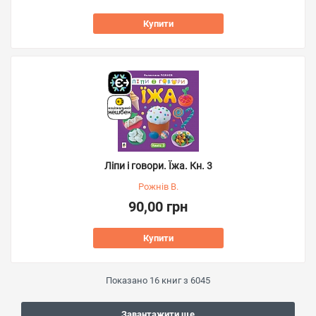
Купити
Ліпи і говори. Їжа. Кн. 3
Рожнів В.
90,00 грн
Купити
Показано
16
книг з
6045
Завантажити ще