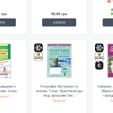
4
3
 грн
50,00 грн
ИТИ
КУПИТИ
завдання з
Географія. Материки та
Співаємо,
ови. 3 клас.
океани. 7 клас. Практикум (до
Збірка 
мод. програми Зап...
середн
цька І.
Пугач М.
П