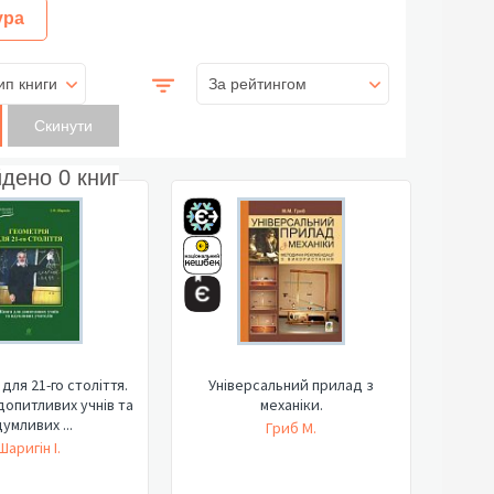
ура
ип книги
За рейтингом
йдено
0
книг
для 21-го століття.
Універсальний прилад з
допитливих учнів та
механіки.
умливих ...
Гриб М.
Шаригін І.