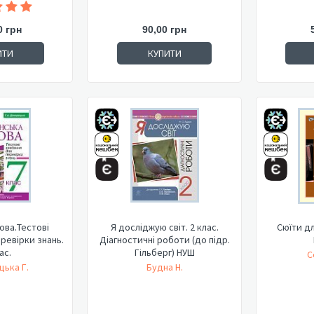
0 грн
90,00 грн
ИТИ
КУПИТИ
ова.Тестові
Я досліджую світ. 2 клас.
Сюїти дл
ревірки знань.
Діагностичні роботи (до підр.
ас.
Гільберг) НУШ
С
ька Г.
Будна Н.