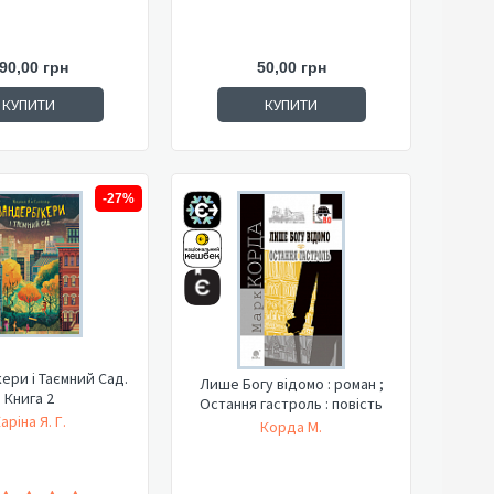
90,00 грн
50,00 грн
КУПИТИ
КУПИТИ
-27%
ери і Таємний Сад.
Лише Богу відомо : роман ;
Книга 2
Остання гастроль : повість
аріна Я. Г.
Корда М.