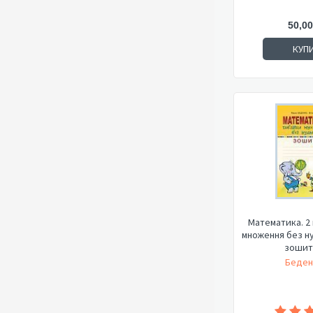
50,00
КУП
Математика. 2 
множення без н
зошит
Беден