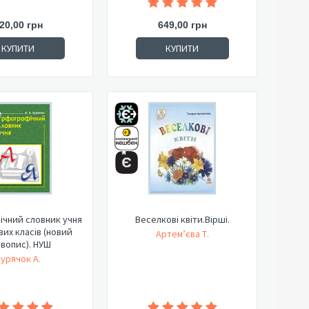
20,00 грн
649,00 грн
КУПИТИ
КУПИТИ
чний словник учня
Веселкові квіти.Вірші.
их класів (новий
Артем’єва Т.
вопис). НУШ
урячок А.