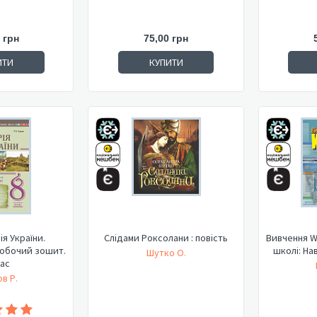
 грн
75,00 грн
ИТИ
КУПИТИ
ія України.
Слідами Роксолани : повість
Вивчення W
робочий зошит.
школі: На
Шутко О.
лас
в Р.