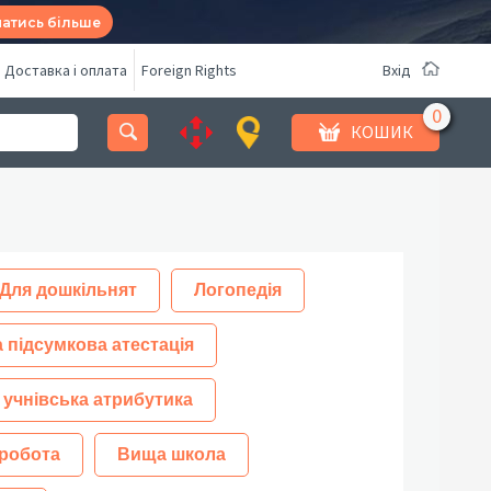
натись більше
Доставка і оплата
Foreign Rights
Вхід
КОШИК
Для дошкільнят
Логопедія
 підсумкова атестація
 учнівська атрибутика
робота
Вища школа