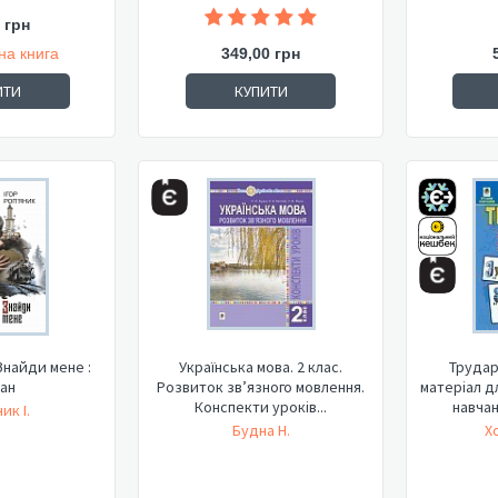
 грн
на книга
349,00 грн
ИТИ
КУПИТИ
Знайди мене :
Українська мова. 2 клас.
Трудар
ан
Розвиток зв’язного мовлення.
матеріал д
Конспекти уроків...
навчан
ик І.
Будна Н.
Х