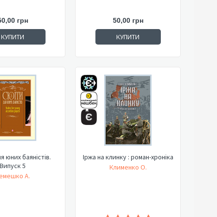
50,00 грн
50,00 грн
КУПИТИ
КУПИТИ
я юних баяністів.
Іржа на клинку : роман-хроніка
Випуск 5
Клименко О.
емешко А.