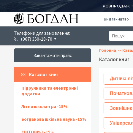
РОЗПРОДАЖ ~ 1
Видавництво
Телефони для замовлення:
(067) 350-18-70
Головна
Ката
Завантажити прайс
Каталог книг
Каталог книг
Дитяча лі
Підручники та електронні
додатки
Початков
Літня школа-гра -15%
Зовнішнє
Богданова шкільна наука -15%
Універсал
СВІТОВИД -15%