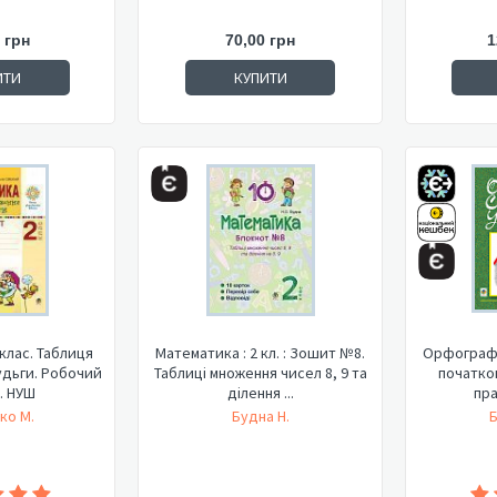
 грн
70,00 грн
1
ИТИ
КУПИТИ
клас. Таблиця
Математика : 2 кл. : Зошит №8.
Орфографі
удьги. Робочий
Таблиці множення чисел 8, 9 та
початков
. НУШ
ділення ...
пра
ко М.
Будна Н.
Б