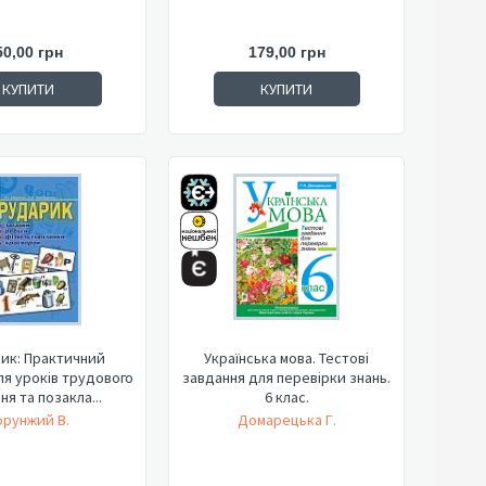
50,00 грн
179,00 грн
КУПИТИ
КУПИТИ
ик: Практичний
Українська мова. Тестові
ля уроків трудового
завдання для перевірки знань.
ня та позакла...
6 клас.
орунжий В.
Домарецька Г.