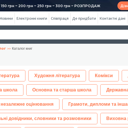
50 грн ~ 200 грн ~ 250 грн ~ 300 грн ~ РОЗПРОДАЖ
Діз
Новини
Електронні книги
Співпраця
Де придбати
Контактні дані
лог
Каталог книг
тература
Художня література
Комікси
а школа
Основна та старша школа
Державна
 незалежне оцінювання
Грамоти, дипломи та інша
ьні довідники, словники та розмовники
Виховна 