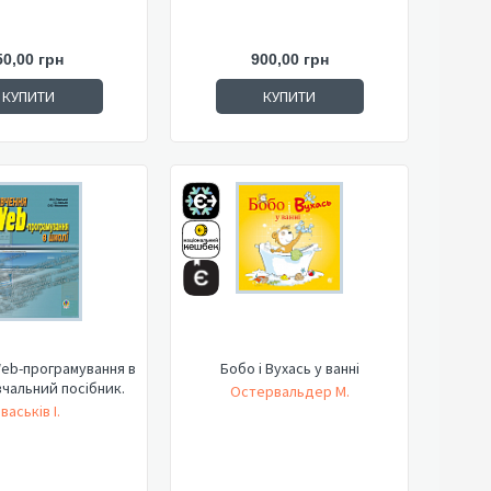
50,00 грн
900,00 грн
КУПИТИ
КУПИТИ
eb-програмування в
Бобо і Вухась у ванні
вчальний посібник.
Остервальдер М.
Іваськів І.