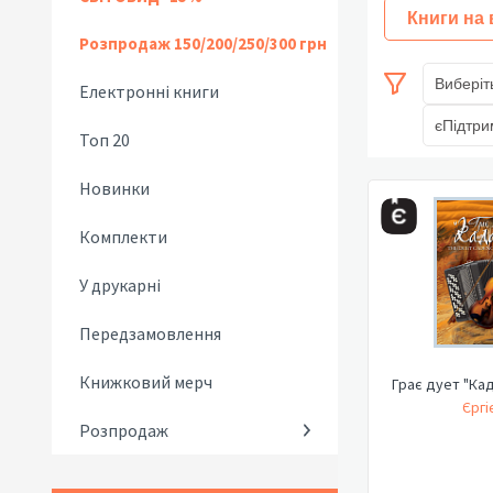
Книги на
Розпродаж 150/200/250/300 грн
Виберіт
Електронні книги
єПідтри
Топ 20
Новинки
Комплекти
У друкарні
Передзамовлення
Книжковий мерч
Грає дует "Кад
Єргіє
Розпродаж