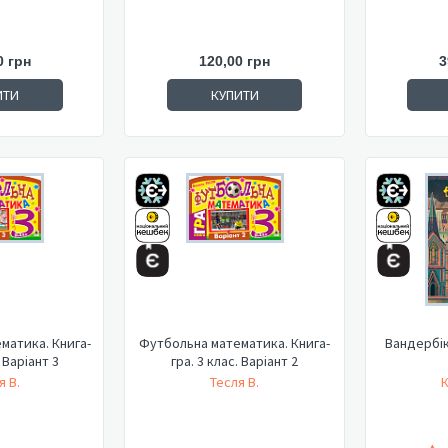
0 грн
120,00 грн
3
ИТИ
КУПИТИ
матика. Книга-
Футбольна математика. Книга-
Вандербік
. Варіант 3
гра. 3 клас. Варіант 2
я В.
Тесля В.
К