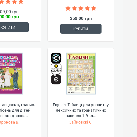
09,00 грн
00,00 грн
359,00 грн
КУПИТИ
КУПИТИ
 танцюємо, граємо.
English. Таблиці для розвитку
пісень для дітей
лексичних та граматичних
ього дошкіл...
навичок.1-9 кл...
аронова В.
Зайковскі С.