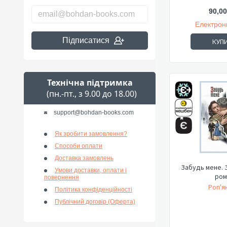
90,00
Електрон
Підписатися
КУП
Технічна підтримка
(пн.-пт., з 9.00 до 18.00)
support@bohdan-books.com
Як зробити замовлення?
Способи оплати
Доставка замовлень
Забудь мене. 
Умови доставки, оплати і
ром
повернення
Роп'ян
Політика конфіденційності
Публічний договір (Оферта)