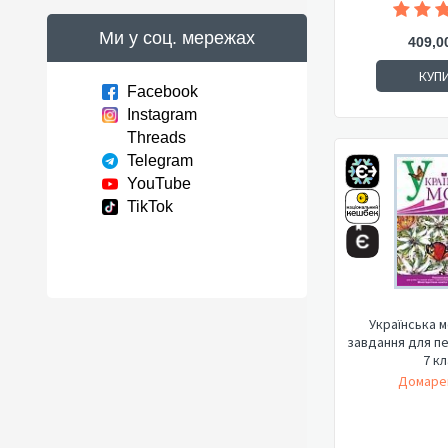
Ми у соц. мережах
409,0
КУП
Facebook
Instagram
Threads
Telegram
YouTube
TikTok
Українська м
завдання для пе
7 кл
Домарец