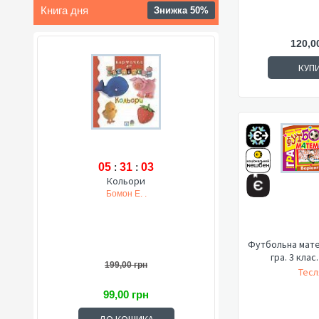
Книга дня
Знижка 50%
120,0
КУП
05
:
31
:
02
Кольори
Бомон Е. .
Футбольна мате
гра. 3 клас
199,00 грн
Тесл
99,00 грн