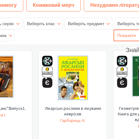
 вимогу
Книжковий мерч
Нехудожня літерат
ь серію
Виберіть клас
Виберіть предмет
Виберіть т
мка
Показати
Зна
анс".Випуск1.
Лікарські рослини в лікуванні
Геометрія 
неврозів
Книга для 
в І.
вд
Гарбарець Н.