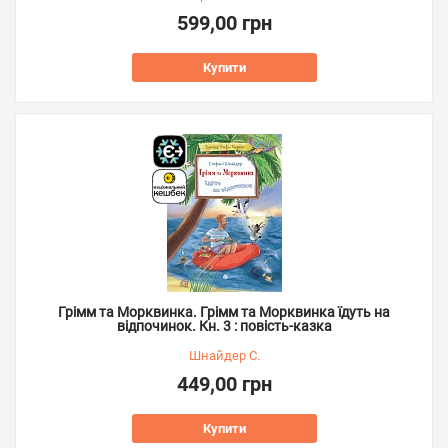
599,00 грн
Купити
Грімм та Морквинка. Грімм та Морквинка їдуть на
відпочинок. Кн. 3 : повість-казка
Шнайдер С.
449,00 грн
Купити