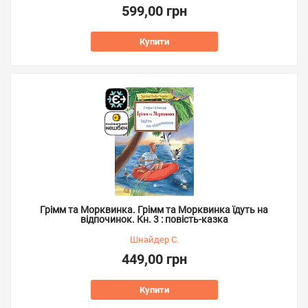
599,00 грн
Купити
Грімм та Морквинка. Грімм та Морквинка їдуть на
відпочинок. Кн. 3 : повість-казка
Шнайдер С.
449,00 грн
Купити