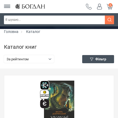
0
Серія "Чейзіана" ~ знижка 20%
Дізнатись більше
Головна
Каталог
Каталог книг
За рейтингом
Фільтр