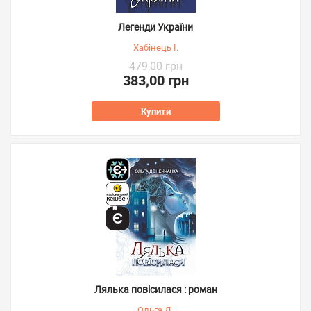
Легенди України
Хабінець І.
479,00 грн
383,00 грн
Купити
Лялька повісилася : роман
Ольга Д.