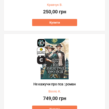
Кравчук В.
250,00 грн
Купити
Не кажучи про пса : роман
Вілліс К.
749,00 грн