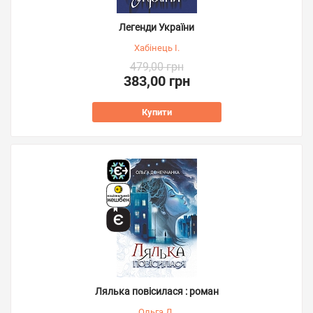
Легенди України
Хабінець І.
479,00 грн
383,00 грн
Купити
Лялька повісилася : роман
Ольга Д.