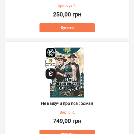
Кравчук В.
250,00 грн
Купити
Не кажучи про пса : роман
Вілліс К.
749,00 грн