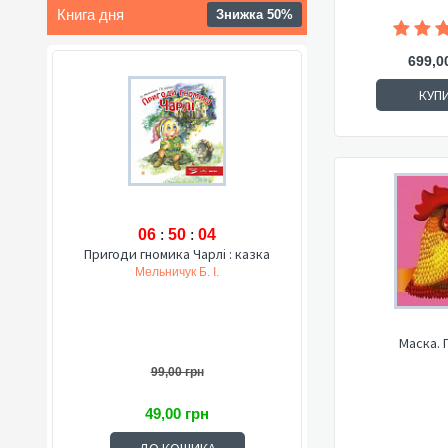
Книга дня
Знижка 50%
699,0
КУП
06
:
50
:
03
Пригоди гномика Чарлі : казка
Мельничук Б. І.
Маска. 
99,00 грн
49,00 грн