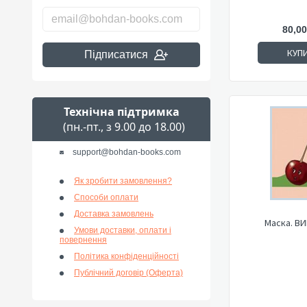
80,00
КУП
Підписатися
Технічна підтримка
(пн.-пт., з 9.00 до 18.00)
support@bohdan-books.com
Як зробити замовлення?
Способи оплати
Доставка замовлень
Маска. В
Умови доставки, оплати і
повернення
Політика конфіденційності
Публічний договір (Оферта)