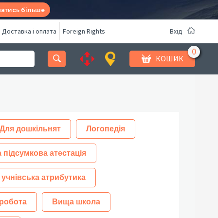
натись більше
Доставка і оплата
Foreign Rights
Вхід
КОШИК
Для дошкільнят
Логопедія
 підсумкова атестація
 учнівська атрибутика
робота
Вища школа