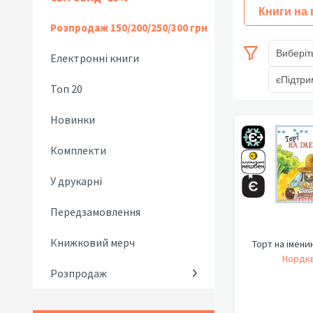
Книги на
Розпродаж 150/200/250/300 грн
Виберіт
Електронні книги
єПідтри
Топ 20
Новинки
Комплекти
У друкарні
Передзамовлення
Книжковий мерч
Торт на імени
Нордкв
Розпродаж