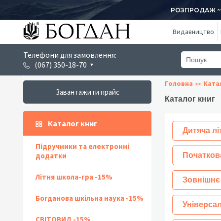
РОЗПРОДАЖ ~ 1
Видавництво
Телефони для замовлення:
(067) 350-18-70
Головна
Ката
Завантажити прайс
Каталог книг
Каталог книг
Дитяча лі
Підручники та електронні
додатки
Початков
Літня школа-гра -15%
Зовнішнє
Богданова шкільна наука -15%
Універсал
СВІТОВИД -15%