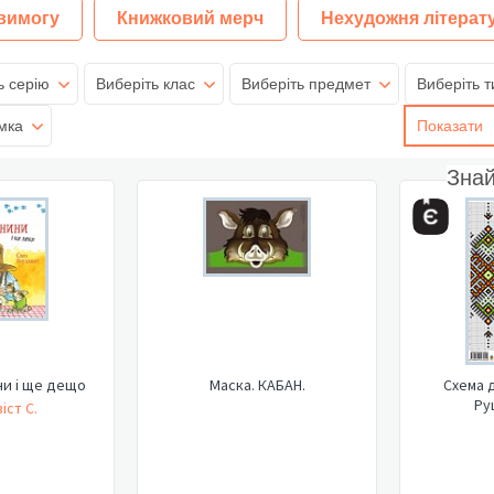
 вимогу
Книжковий мерч
Нехудожня літерат
ь серію
Виберіть клас
Виберіть предмет
Виберіть т
мка
Показати
Зна
ни і ще дещо
Маска. КАБАН.
Схема 
Ру
іст С.