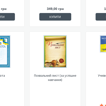
 грн
349,00 грн
1
ИТИ
КУПИТИ
ота
Похвальний лист (за успішне
Учнів
навчання)