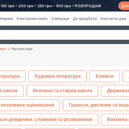
50 грн ~ 200 грн ~ 250 грн ~ 300 грн ~ РОЗПРОДАЖ
Діз
Новини
Електронні книги
Співпраця
Де придбати
Контактні дані
лог
Каталог книг
тература
Художня література
Комікси
а школа
Основна та старша школа
Державна
 незалежне оцінювання
Грамоти, дипломи та інша
ьні довідники, словники та розмовники
Виховна 