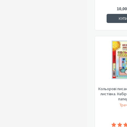
10,00
КУП
Кольорові писа
листівка. Набі
папе
Трач