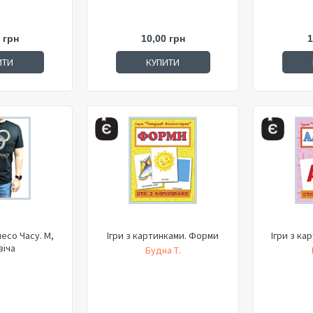
 грн
10,00 грн
1
ИТИ
КУПИТИ
есо Часу. M,
Ігри з картинками. Форми
Ігри з ка
віча
Будна Т.