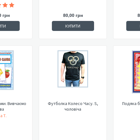
0 грн
80,00 грн
8
ИТИ
КУПИТИ
ами. Вивчаємо
Футболка Колесо Часу. S,
Подяка б
ва
чоловіча
а Т.