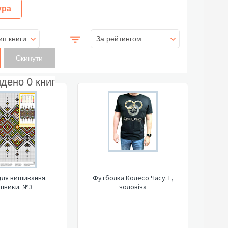
ура
ип книги
За рейтингом
йдено
0
книг
для вишивання.
Футболка Колесо Часу. L,
шники. №3
чоловіча