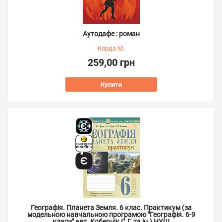
Аутодафе : роман
Корда М.
259,00 грн
Купити
Географія. Планета Земля. 6 клас. Практикум (за
модельною навчальною програмою "Географія. 6-9
класи" авт. Кобернік С.Г. та ін.) НУШ