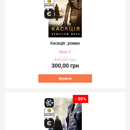
Касація : роман
Мруз Р.
499,00 грн
300,00 грн
Купити
- 50%