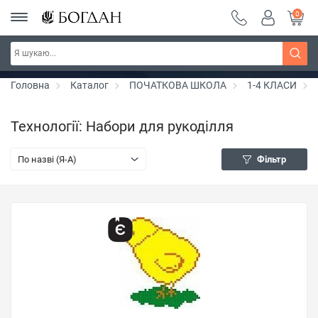
0
Серія "Чейзіана" ~ знижка 20%
Дізнатись більше
Головна
Каталог
ПОЧАТКОВА ШКОЛА
1-4 КЛАСИ
Технології: Набори для рукоділля
По назві (Я-А)
Фільтр