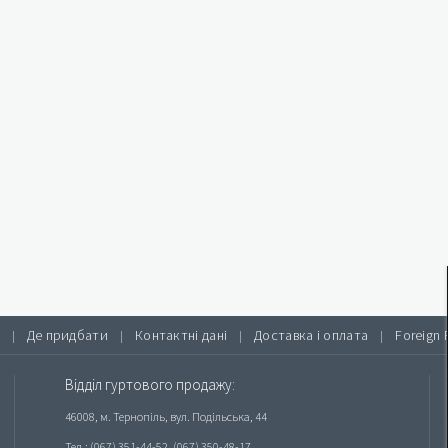
Де придбати
Контактні дані
Доставка і оплата
Foreign 
|
|
|
|
Відділ гуртового продажу:
46008, м. Тернопіль, вул. Подільська, 44
Тел.: (067) 351-44-52, (067) 350-48-17