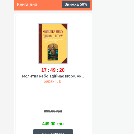
Книга дня
Знижка 50%
17
:
49
:
19
Молитва небо здіймає вгору. Ан...
Баран Г. В.
899,00 грн
449,00 грн