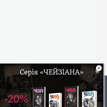
Rights
|
Інтернет-магазин «Видавництво Богдан»:
46018, м. Тернопіль, А/С 529
Тел.: (067) 350-18-70, (066) 727-17-62