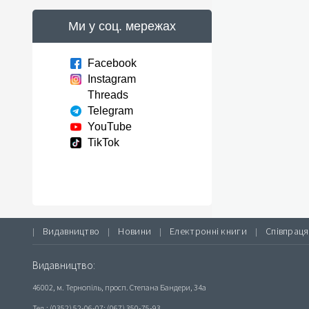
Ми у соц. мережах
Facebook
Instagram
Threads
Telegram
YouTube
TikTok
Видавництво
Новини
Електронні книги
Співпраця
|
|
|
|
Видавництво:
46002, м. Тернопіль, просп. Степана Бандери, 34а
Тел.: (0352) 52-06-07; (067) 350-75-93