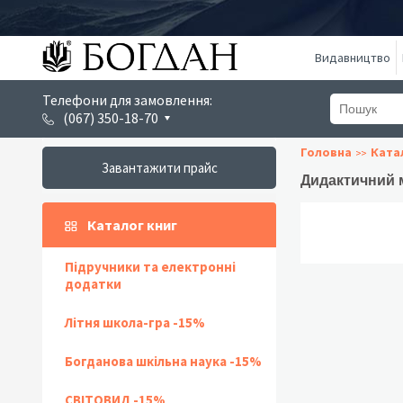
Видавництво
Телефони для замовлення:
(067) 350-18-70
Головна
Ката
Завантажити прайс
Дидактичний м
Каталог книг
Підручники та електронні
додатки
Літня школа-гра -15%
Богданова шкільна наука -15%
СВІТОВИД -15%