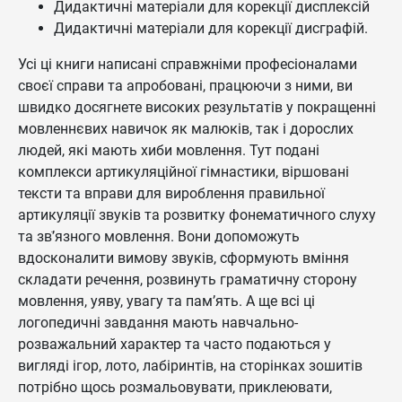
Дидактичні матеріали для корекції дисплексій
Дидактичні матеріали для корекції дисграфій.
Усі ці книги написані справжніми професіоналами
своєї справи та апробовані, працюючи з ними, ви
швидко досягнете високих результатів у покращенні
мовленнєвих навичок як малюків, так і дорослих
людей, які мають хиби мовлення. Тут подані
комплекси артикуляційної гімнастики, віршовані
тексти та вправи для вироблення правильної
артикуляції звуків та розвитку фонематичного слуху
та звֹ’язного мовлення. Вони допоможуть
вдосконалити вимову звуків, сформують вміння
складати речення, розвинуть граматичну сторону
мовлення, уяву, увагу та пам’ять. А ще всі ці
логопедичні завдання мають навчально-
розважальний характер та часто подаються у
вигляді ігор, лото, лабіринтів, на сторінках зошитів
потрібно щось розмальовувати, приклеювати,