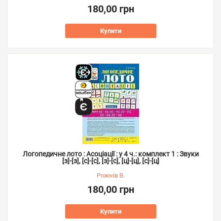
180,00 грн
Купити
Логопедичне лото : Асоціації : у 4 ч.: комплект 1 : Звуки
[з]-[з], [с]-[с], [з]-[с], [ц]-[ц], [с]-[ц]
Рожнів В.
180,00 грн
Купити