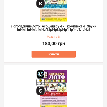
Логопедичне лото : Асоціації : у 4 ч.: комплект 4 : Звуки
[л]-[л], [л]-[л’], [л’]-[л’], [р]-[р], [р]-[р’], [р’]-[р’], [р]-[л]
Рожнів В.
180,00 грн
Купити