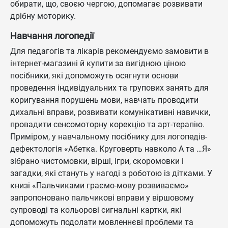
обирати, що, своєю чергою, допомагає розвивати
дрібну моторику.
Навчання логопедії
Для педагогів та лікарів рекомендуємо замовити в
інтернет-магазині й купити за вигідною ціною
посібники, які допоможуть осягнути основи
проведення індивідуальних та групових занять для
коригування порушень мови, навчать проводити
дихальні вправи, розвивати комунікативні навички,
провадити сенсомоторну корекцію та арт-терапію.
Приміром, у навчальному посібнику для логопедів-
дефектологія «Абетка. Круговерть навколо А та …Я»
зібрано чистомовки, вірші, ігри, скоромовки і
загадки, які стануть у нагоді з роботою із дітками. У
книзі «Пальчиками граємо-мову розвиваємо»
запропоновано пальчикові вправи у віршовому
супроводі та кольорові сигнальні картки, які
допоможуть подолати мовленнєві проблеми та