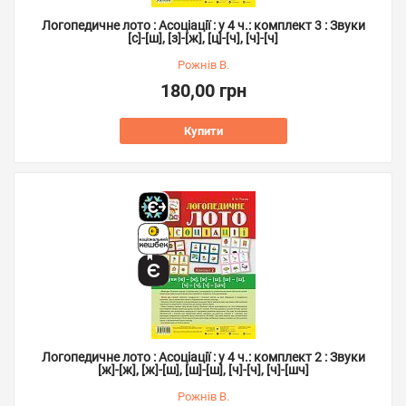
Логопедичне лото : Асоціації : у 4 ч.: комплект 3 : Звуки
[с]-[ш], [з]-[ж], [ц]-[ч], [ч]-[ч]
Рожнів В.
180,00 грн
Купити
Логопедичне лото : Асоціації : у 4 ч.: комплект 2 : Звуки
[ж]-[ж], [ж]-[ш], [ш]-[ш], [ч]-[ч], [ч]-[шч]
Рожнів В.