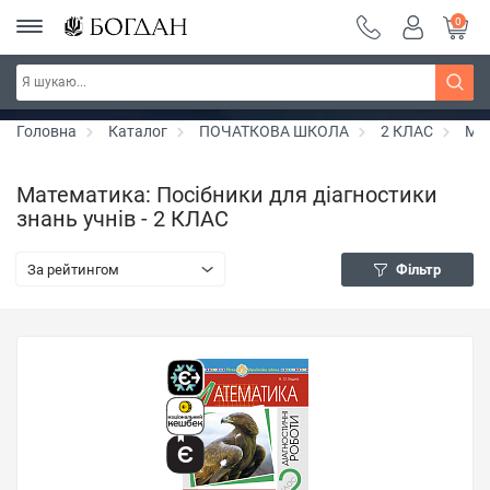
0
РОЗПРОДАЖ ~ 150 грн ~ 200 грн ~ 250 грн ~
Дізнатись більше
300 грн ~ РОЗПРОДАЖ
Головна
Каталог
ПОЧАТКОВА ШКОЛА
2 КЛАС
Ма
Математика: Посібники для діагностики
знань учнів - 2 КЛАС
За рейтингом
Фільтр