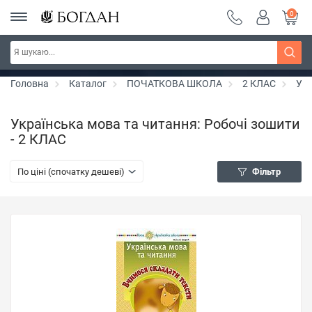
0
РОЗПРОДАЖ ~ 150 грн ~ 200 грн ~ 250 грн ~
Дізнатись більше
300 грн ~ РОЗПРОДАЖ
Головна
Каталог
ПОЧАТКОВА ШКОЛА
2 КЛАС
Укр
Українська мова та читання: Робочі зошити
- 2 КЛАС
По ціні (спочатку дешеві)
Фільтр