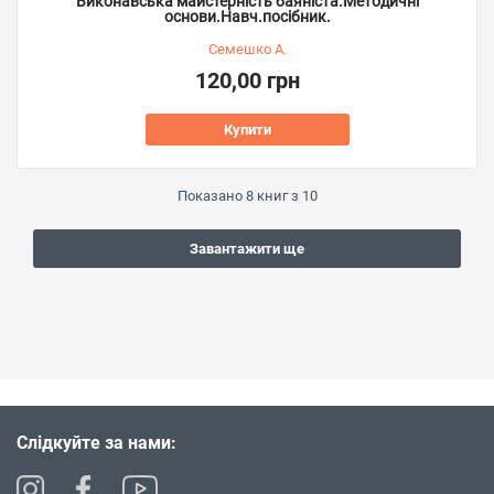
Виконавська майстерність баяніста.Методичні
основи.Навч.посібник.
Семешко А.
120,00 грн
Купити
Показано
8
книг з
10
Завантажити ще
Слідкуйте за нами: