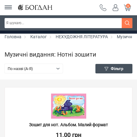
0
Серія "Чейзіана" ~ знижка 20%
Дізнатись більше
Головна
Каталог
НЕХУДОЖНЯ ЛІТЕРАТУРА
Музичні 
Музичні видання: Нотні зошити
По назві (A-Я)
Фільтр
Зошит для нот. Альбом. Малий формат
11,00 грн