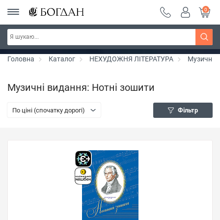
0
Серія "Чейзіана" ~ знижка 20%
Дізнатись більше
Головна
Каталог
НЕХУДОЖНЯ ЛІТЕРАТУРА
Музичні 
Музичні видання: Нотні зошити
По ціні (спочатку дорогі)
Фільтр