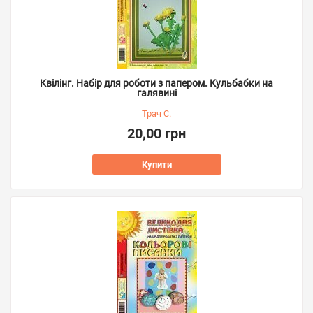
Квілінг. Набір для роботи з папером. Кульбабки на
галявині
Трач С.
20,00 грн
Купити