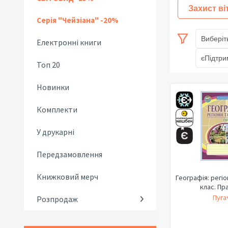
Захист ві
Серія "Чейзіана" -20%
Виберіт
Електронні книги
єПідтри
Топ 20
Новинки
Комплекти
У друкарні
Передзамовлення
Книжковий мерч
Географія: регіо
клас. Пр
Пуга
Розпродаж