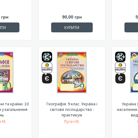
 грн
90,00 грн
5
ИТИ
КУПИТИ
ни та країни. 10
Географія. 9 клас. Україна і
Україна 
я узагальнення
світове господарство :
населення. 
нь
практикум
вид
ч М.
Пугач М.