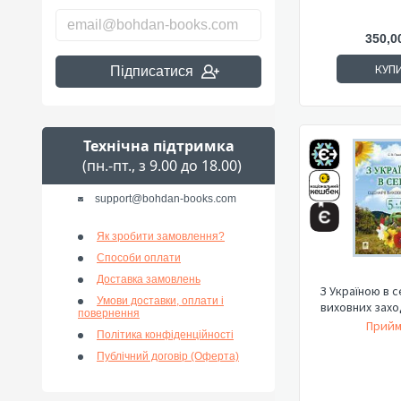
350,0
КУП
Підписатися
Технічна підтримка
(пн.-пт., з 9.00 до 18.00)
support@bohdan-books.com
Як зробити замовлення?
Способи оплати
Доставка замовлень
З Україною в с
Умови доставки, оплати і
виховних заход
повернення
Прийм
Політика конфіденційності
Публічний договір (Оферта)