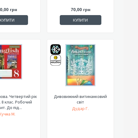
0,00 грн
70,00 грн
КУПИТИ
КУПИТИ
мова. Четвертий рік
Дивовижний витинанковий
. 8 клас. Робочий
світ
т. До під...
Дудар Г.
Кучма М.