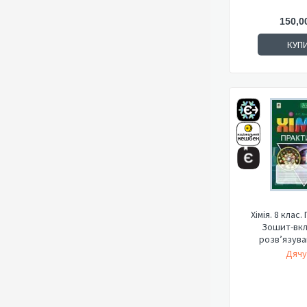
150,0
КУП
Хімія. 8 клас
Зошит-вкл
розв’язува
Дячу