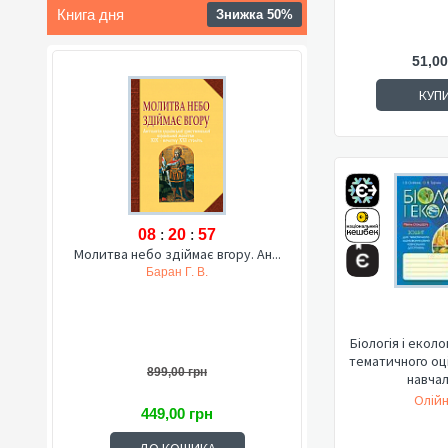
Книга дня
Знижка 50%
51,00
КУП
08
:
20
:
56
Молитва небо здіймає вгору. Ан...
Баран Г. В.
Біологія і еколо
тематичного оц
899,00 грн
навчал
Олійн
449,00 грн