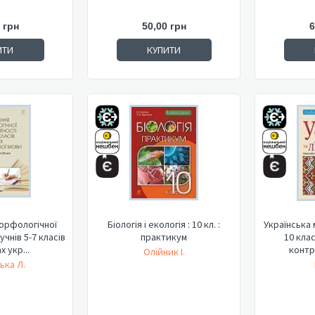
 грн
50,00 грн
6
ИТИ
КУПИТИ
орфологічної
Біологія і екологія : 10 кл. :
Українська 
чнів 5-7 класів
практикум
10 клас
х укр...
контр
Олійник І.
ька Л.