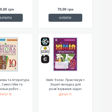
0,00 грн
70,00 грн
КУПИТИ
КУПИТИ
мова та література.
Хімія. 9 клас. Практикум +
. Самостійні та
Зошит-вкладка для
ольні робот...
розв’язування задач
Когут В.
Дячук Л.