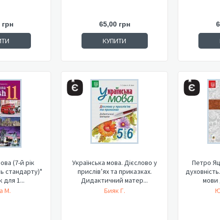
 грн
65,00 грн
6
ИТИ
КУПИТИ
ова (7-й рік
Українська мова. Дієслово у
Петро Яц
нь стандарту)"
прислів’ях та приказках.
духовність
 для 1...
Дидактичний матер...
мови 
а М.
Бияк Г.
Ю