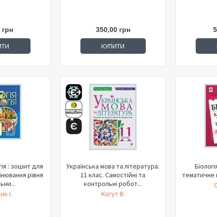
 грн
350,00 грн
5
ИТИ
КУПИТИ
гія : зошит для
Українська мова та література.
Біологі
інювання рівня
11 клас. Самостійні та
тематичне п
ьни...
контрольні робот...
О
ик І.
Когут В.