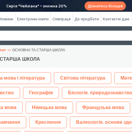
Серія "Чейзіана" ~ знижка 20%
Дізнатись більше
Новини
Електронні книги
Співпраця
Де придбати
Контактні дані
лог
ОСНОВНА ТА СТАРША ШКОЛА
 СТАРША ШКОЛА
а мова і література
Світова література
Мате
вство
Географія
Біологія. природознавство
ка мова
Німецька мова
Французька мова
навчання
Креслення
Валеологія. основи здо