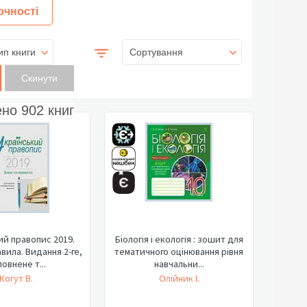
очності
ип книги
Сортування
ено
902
книг
ий правопис 2019.
Біологія і екологія : зошит для
авила. Видання 2-ге,
тематичного оцінювання рівня
овнене т...
навчальни...
Когут В.
Олійник І.