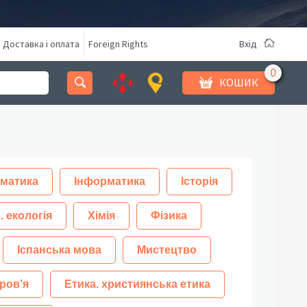
Доставка і оплата
Foreign Rights
Вхід
КОШИК
матика
Інформатика
Історія
. екологія
Хімія
Фізика
Іспанська мова
Мистецтво
ров’я
Етика. християнська етика