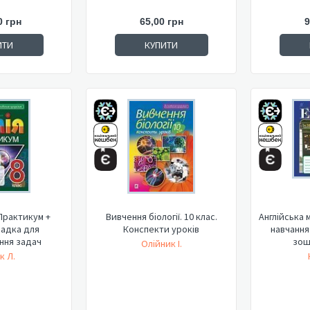
0 грн
65,00 грн
9
ИТИ
КУПИТИ
. Практикум +
Вивчення біології. 10 клас.
Англійська 
адка для
Конспекти уроків
навчання
ння задач
зоши
Олійник І.
к Л.