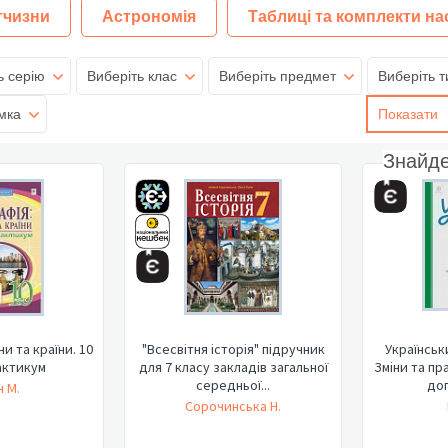
тчизни
Астрономія
Таблиці та комплекти на
ь серію
Виберіть клас
Виберіть предмет
Виберіть т
мка
Показати
Знайд
ни та країни. 10
"Всесвітня історія" підручник
Українськ
актикум
для 7 класу закладів загальної
Зміни та пр
середньої...
доп
ч М.
Сорочинська Н.