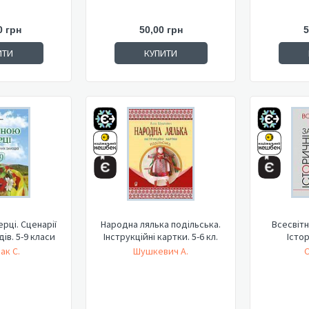
0 грн
50,00 грн
5
ИТИ
КУПИТИ
ерці. Сценарії
Народна лялька подільська.
Всесвітня
ів. 5-9 класи
Інструкційні картки. 5-6 кл.
Істо
ак С.
Шушкевич А.
С