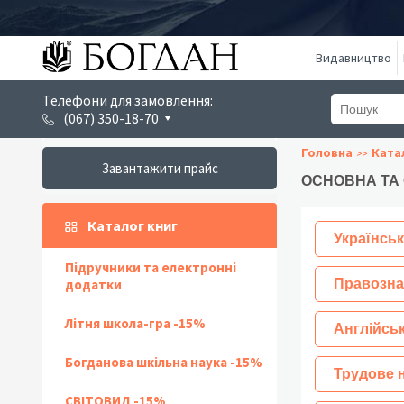
Видавництво
Телефони для замовлення:
(067) 350-18-70
Головна
Ката
Завантажити прайс
ОСНОВНА ТА
Каталог книг
Українськ
Підручники та електронні
додатки
Правозна
Літня школа-гра -15%
Англійсь
Богданова шкільна наука -15%
Трудове 
СВІТОВИД -15%