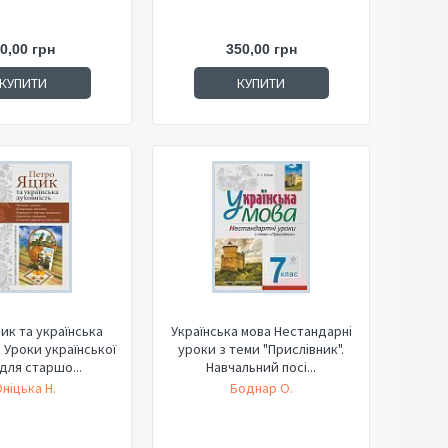
0,00 грн
350,00 грн
КУПИТИ
КУПИТИ
ик та українська
Українська мова Нестандарні
. Уроки української
уроки з теми "Прислівник".
для старшо...
Навчальний посі...
ніцька Н.
Боднар О.