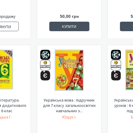
продажу
50,00 грн
5
КУПИТИ
ЯНУТИ
література.
Українська мова : підручник
Українськ
я додаткового
для 7 класу загальноосвітніх
уроків : 6 
 6 клас
навчальних з...
під
ька Г.
Ющук І.
Б