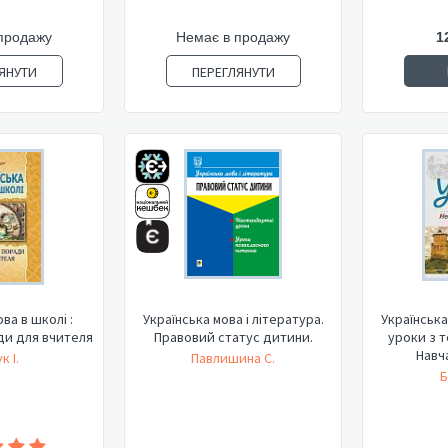
продажу
Немає в продажу
1
ЯНУТИ
ПЕРЕГЛЯНУТИ
ва в школі :
Українська мова і література.
Українська
ди для вчителя
Правовий статус дитини.
уроки з т
Навча
 І.
Павлишина С.
Б