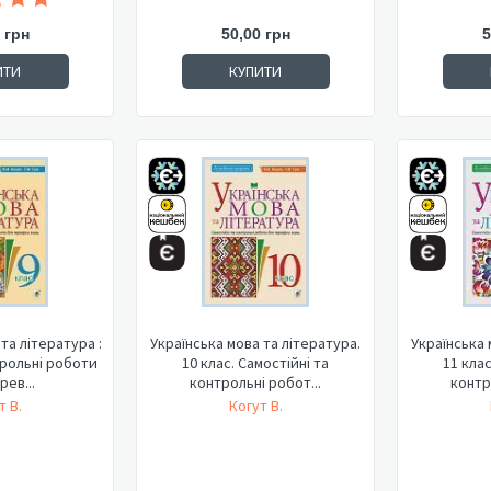
 грн
50,00 грн
5
ИТИ
КУПИТИ
та література :
Українська мова та література.
Українська 
трольні роботи
10 клас. Самостійні та
11 клас
рев...
контрольні робот...
контр
т В.
Когут В.