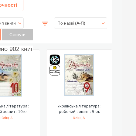
очності
ип книги
По назві (A-Я)
ено
902
книг
ька література :
Українська література :
 зошит : 10 кл.
робочий зошит : 9 кл.
Кліщ А.
Кліщ А.