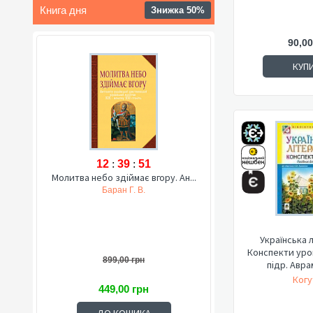
Книга дня
Знижка 50%
90,00
КУП
12
:
39
:
50
Молитва небо здіймає вгору. Ан...
Баран Г. В.
Українська 
Конспекти урок
899,00 грн
підр. Авра
Когу
449,00 грн