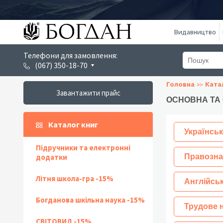
Видавництво
Телефони для замовлення:
(067) 350-18-70
Головна
Ката
Завантажити прайс
ОСНОВНА ТА
Каталог книг
Українськ
Підручники та електронні
додатки
Правозна
Літня школа-гра -15%
Англійсь
Богданова шкільна наука -15%
Трудове 
СВІТОВИД -15%