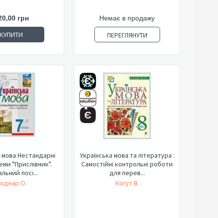
20,00 грн
Немає в продажу
КУПИТИ
ПЕРЕГЛЯНУТИ
 мова Нестандарні
Українська мова та література :
еми "Прислівник".
Самостійні контрольні роботи
льний посі...
для перев...
однар О.
Когут В.