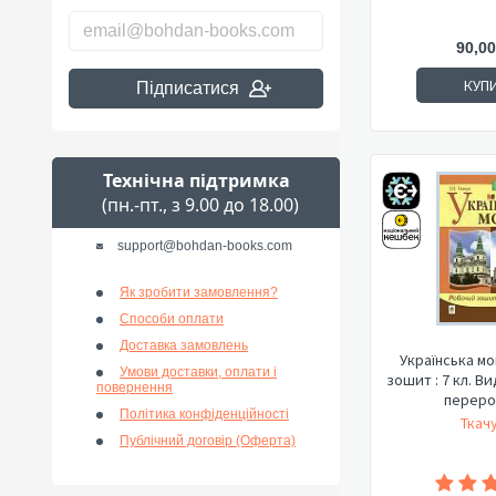
90,00
КУП
Підписатися
Технічна підтримка
(пн.-пт., з 9.00 до 18.00)
support@bohdan-books.com
Як зробити замовлення?
Способи оплати
Доставка замовлень
Українська мо
Умови доставки, оплати і
зошит : 7 кл. Ви
повернення
переро
Політика конфіденційності
Ткачу
Публічний договір (Оферта)