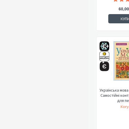
60,00
КУП
Українська мова 
Самостійні кон
для пе
Когу