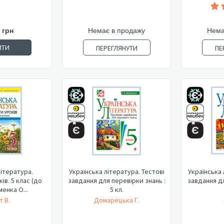
 грн
Немає в продажу
Нема
ИТИ
ПЕРЕГЛЯНУТИ
ПЕ
література.
Українська література. Тестові
Українська 
ів. 5 клас (до
завдання для перевірки знань :
завдання дл
менка О...
5 кл.
т В.
Домарецька Г.