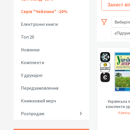
Захист ві
Серія "Чейзіана" -20%
Виберіт
Електронні книги
єПідтри
Топ 20
Новинки
Комплекти
У друкарні
Передзамовлення
Книжковий мерч
Українська л
конспекти уро
Кавець
Розпродаж