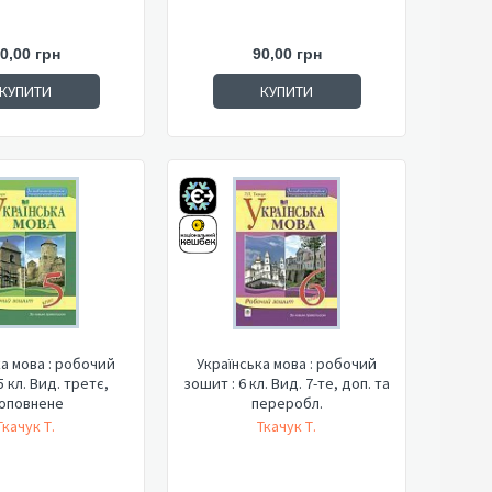
0,00 грн
90,00 грн
КУПИТИ
КУПИТИ
ка мова : робочий
Українська мова : робочий
5 кл. Вид. третє,
зошит : 6 кл. Вид. 7-те, доп. та
оповнене
переробл.
Ткачук Т.
Ткачук Т.