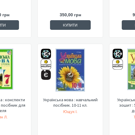
0 грн
350,00 грн
9
ИТИ
КУПИТИ
а : конспекти
Українська мова : навчальний
Українсь
 : посібник для
посібник. 10-11 кл.
зошит : 
еля
д
Ющук І.
н Л.