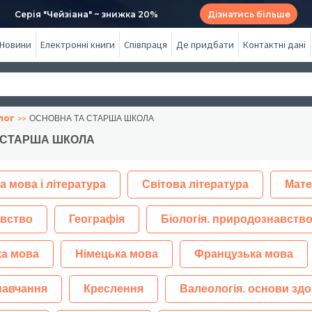
Серія "Чейзіана" ~ знижка 20%
Дізнатись більше
Новини
Електронні книги
Співпраця
Де придбати
Контактні дані
лог
ОСНОВНА ТА СТАРША ШКОЛА
 СТАРША ШКОЛА
а мова і література
Світова література
Мате
вство
Географія
Біологія. природознавство
ка мова
Німецька мова
Французька мова
навчання
Креслення
Валеологія. основи здо