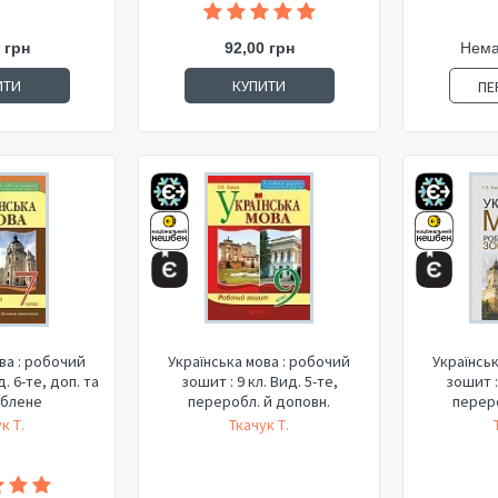
 грн
92,00 грн
Нема
ИТИ
КУПИТИ
ПЕ
ва : робочий
Українська мова : робочий
Українсь
д. 6-те, доп. та
зошит : 9 кл. Вид. 5-те,
зошит : 
блене
переробл. й доповн.
переро
к Т.
Ткачук Т.