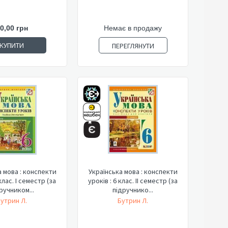
0,00 грн
Немає в продажу
КУПИТИ
ПЕРЕГЛЯНУТИ
а мова : конспекти
Українська мова : конспекти
клас. І семестр (за
уроків : 6 клас. ІІ семестр (за
ручником...
підручнико...
утрин Л.
Бутрин Л.