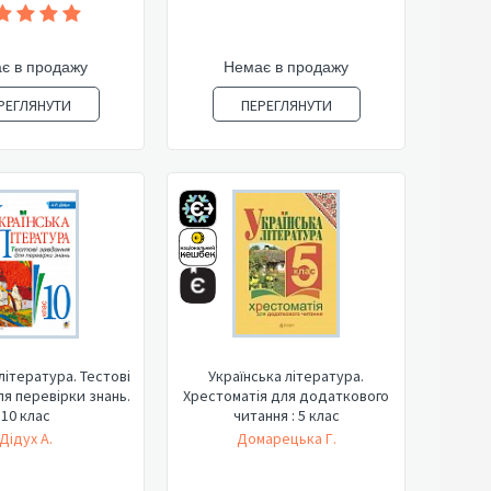
є в продажу
Немає в продажу
РЕГЛЯНУТИ
ПЕРЕГЛЯНУТИ
література. Тестові
Українська література.
я перевірки знань.
Хрестоматія для додаткового
10 клас
читання : 5 клас
Дідух А.
Домарецька Г.