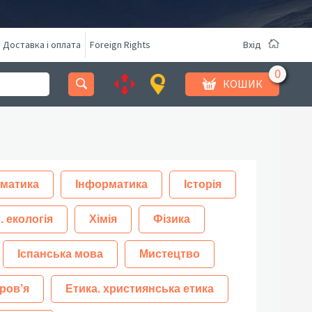
Доставка і оплата
Foreign Rights
Вхід
КОШИК
матика
Інформатика
Історія
. екологія
Хімія
Фізика
Іспанська мова
Мистецтво
ров’я
Етика. християнська етика