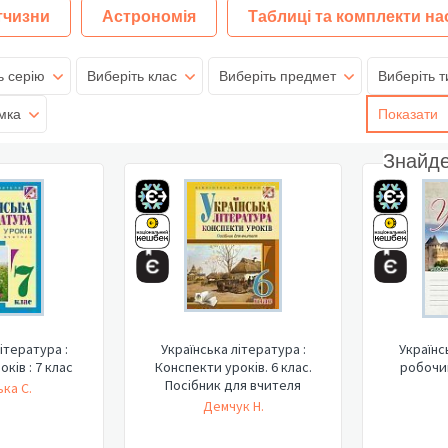
тчизни
Астрономія
Таблиці та комплекти на
ь серію
Виберіть клас
Виберіть предмет
Виберіть т
мка
Показати
Знайд
ітература :
Українська література :
Українс
ків : 7 клас
Конспекти уроків. 6 клас.
робочий
Посібник для вчителя
ка С.
Демчук Н.