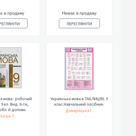
є в продажу
Немає в продажу
РЕГЛЯНУТИ
ПЕРЕГЛЯНУТИ
ка мова : робочий
Українська мова в ТАБЛИЦЯХ. 5
9 кл. Вид. 6-те,
клас.Навчальний посібник.
бл. й доповн.
Домарецька Г.
Ткачук Т.