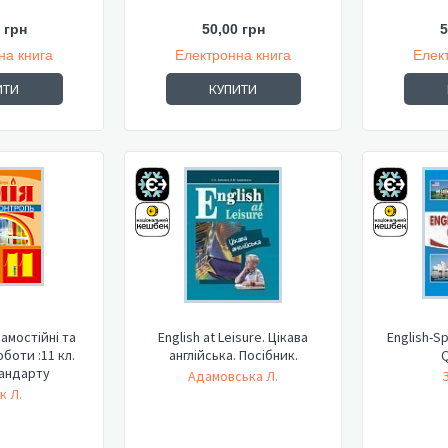
 грн
50,00 грн
5
на книга
Електронна книга
Елек
ИТИ
КУПИТИ
самостійні та
English at Leisure. Цікава
English-Sp
боти :11 кл.
англійська. Посібник.
Q
тандарту
Адамовська Л.
к Л.