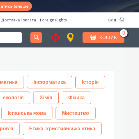
натись більше
Доставка і оплата
Foreign Rights
Вхід
КОШИК
матика
Інформатика
Історія
. екологія
Хімія
Фізика
Іспанська мова
Мистецтво
ров’я
Етика. християнська етика