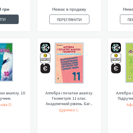
0 грн
Немає в продажу
Нема
ИТИ
ПЕРЕГЛЯНУТИ
ПЕ
ки аналізу. 10
Алгебра і початки аналізу.
Алгебра і
ручник.
Геометрія. 11 клас.
Підручн
Академічний рівень. Баг...
єва О.
Афа
Цуренко С.