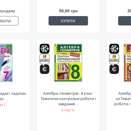
продажу
50,00 грн
2
КУПИТИ
ЯНУТИ
адах і задачах.
Алгебра і геометрія : 8 клас:
Алгебра
лас
Тематичні контрольні роботи і
кл.Тема
завдання ...
роботи і 
к Г.
Істер О.