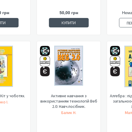
0 грн
50,00 грн
Нема
ИТИ
КУПИТИ
ПЕ
 Кіт у чоботях.
Активне навчання з
Алгебра : підручник для 7 класу
використанням технологій Веб
загальноо
ко І.
2.0: Навч.посібник.
Балик Н.
Мал