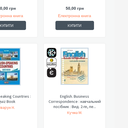
0,00 грн
50,00 грн
тронна книга
Електронна книга
КУПИТИ
КУПИТИ
eaking Countries :
English. Business
uiz Book
Correspondence : навчальний
посібник : Вид. 2-ге, пе...
Зварун Н.
Кучма М.