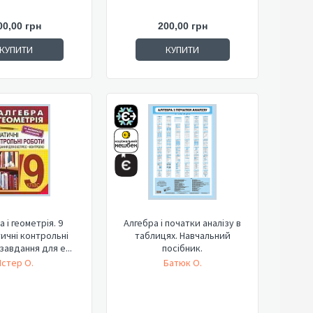
00,00 грн
200,00 грн
КУПИТИ
КУПИТИ
 і геометрія. 9
Алгебра і початки аналізу в
тичні контрольні
таблицях. Навчальний
завдання для е...
посібник.
Істер О.
Батюк О.