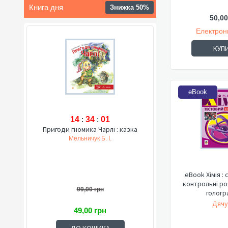
Книга дня
Знижка 50%
50,00
Електрон
КУП
eBook
14
:
34
:
00
Пригоди гномика Чарлі : казка
Мельничук Б. І.
eBook Хімія : 
контрольні роб
99,00 грн
гологр
Дячу
49,00 грн