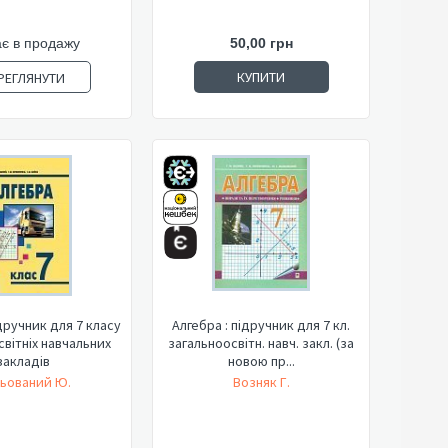
є в продажу
50,00 грн
КУПИТИ
РЕГЛЯНУТИ
Алгебра : підручник для 7 кл.
світніх навчальних
загальноосвітн. навч. закл. (за
закладів
новою пр...
ьований Ю.
Возняк Г.