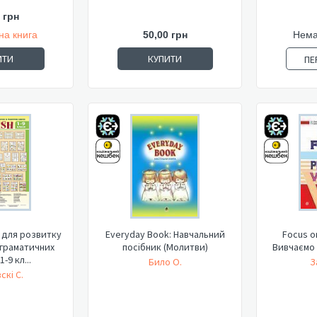
 грн
на книга
50,00 грн
Нема
ИТИ
КУПИТИ
ПЕ
і для розвитку
Everyday Book: Навчальний
Focus on
 граматичних
посібник (Молитви)
Вивчаємо 
-9 кл...
Било О.
З
скі С.