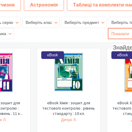
тчизни
Астрономія
Таблиці та комплекти на
ь серію
Виберіть клас
Виберіть предмет
Виберіть т
мка
Показати
Знайд
eBook
eBook
: зошит для
eBook Хімія : зошит для
eBook Х
контролю :
тестового контролю : рівень
тестового 
вень : 11 к...
стандарту : 10 кл.
станд
к Л.
Дячук Л.