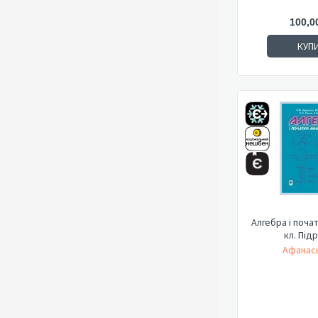
100,0
КУП
Алгебра і почат
кл. Під
Афанась