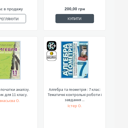
є в продажу
200,00 грн
КУПИТИ
РЕГЛЯНУТИ
 початки аналізу.
Алгебра та геометрія : 7 клас:
ик для 11 класу.
Тематичні контрольні роботи і
завдання ...
насьєва О.
Істер О.