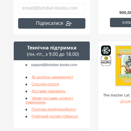
900,0
КУП
Підписатися
Технічна підтримка
(пн.-пт., з 9.00 до 18.00)
support@bohdan-books.com
Як зробити замовлення?
Способи оплати
Доставка замовлень
The master cat.
Умови доставки, оплати і
Доцен
повернення
Політика конфіденційності
Публічний договір (Оферта)