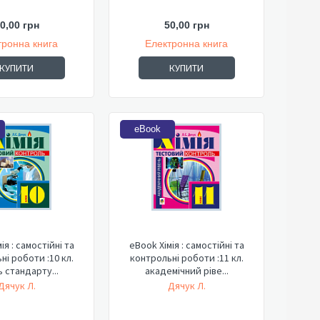
0,00 грн
50,00 грн
тронна книга
Електронна книга
КУПИТИ
КУПИТИ
eBook
ія : самостійні та
eBook Хімія : самостійні та
ні роботи :10 кл.
контрольні роботи :11 кл.
ь стандарту...
академічний ріве...
Дячук Л.
Дячук Л.