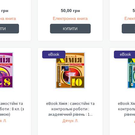
 грн
50,00 грн
5
на книга
Електронна книга
Елек
ИТИ
КУПИТИ
eBook
eBook
самостійні та
eBook Хімія : самостійні та
eBook Хім
оти : 8 кл. (з
контрольні роботи :
контроль
амою)
академічний рівень : 1...
рівен
к Л.
Дячук Л.