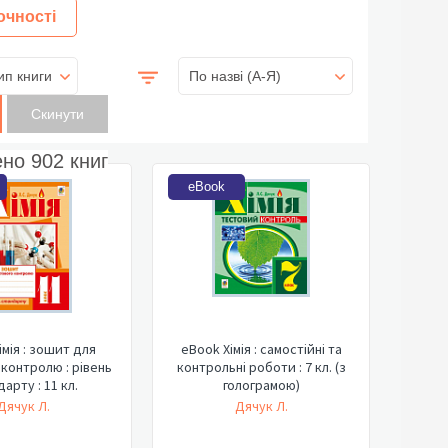
очності
ип книги
По назві (A-Я)
ено
902
книг
eBook
імія : зошит для
eBook Хімія : самостійні та
контролю : рівень
контрольні роботи : 7 кл. (з
арту : 11 кл.
голограмою)
Дячук Л.
Дячук Л.