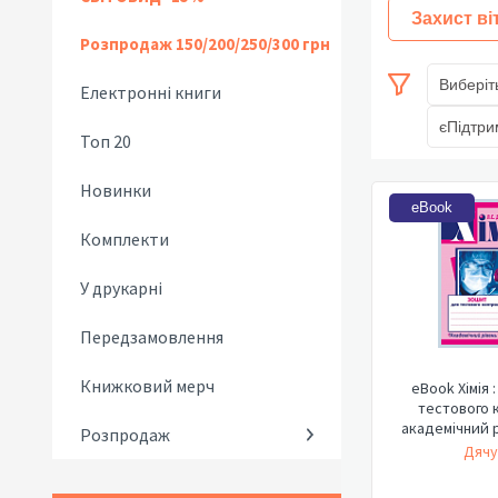
Захист ві
Розпродаж 150/200/250/300 грн
Виберіт
Електронні книги
єПідтри
Топ 20
Новинки
eBook
Комплекти
У друкарні
Передзамовлення
Книжковий мерч
eBook Хімія 
тестового 
академічний рі
Розпродаж
Дячу