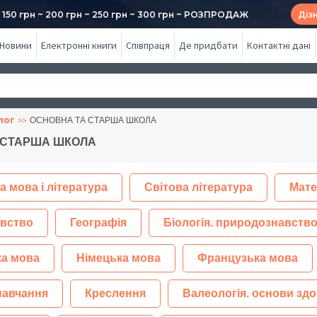
50 грн ~ 200 грн ~ 250 грн ~ 300 грн ~ РОЗПРОДАЖ
Діз
Новини
Електронні книги
Співпраця
Де придбати
Контактні дані
лог
ОСНОВНА ТА СТАРША ШКОЛА
 СТАРША ШКОЛА
а мова і література
Світова література
Мате
вство
Географія
Біологія. природознавство
ка мова
Німецька мова
Французька мова
навчання
Креслення
Валеологія. основи здо