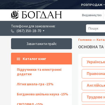
РОЗПРОДАЖ ~ 1
Видавництво
Телефони для замовлення:
(067) 350-18-70
Головна
Ката
Завантажити прайс
ОСНОВНА ТА
Каталог книг
Українськ
Підручники та електронні
додатки
Правозна
Літня школа-гра -15%
Англійсь
Богданова шкільна наука -15%
Трудове 
СВІТОВИД -15%